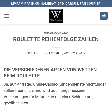
Skip
LIVRAM RAPID CU: SAMEDAY, DPD, CARGUS, FAN COURIER
to
content
UNCATEGORIZED
ROULETTE REIHENFOLGE ZAHLEN
POSTED ON
DECEMBRIE 6, 2025
BY
ADMIN
DIE VERSCHIEDENEN ARTEN VON WETTEN
BEIM ROULETTE
Ja, auf Anfrage. Online-Casino-Kundendiensteinrichtungen
sollen freundlich, und wird auch angemessene
Vorkehrungen für Mitarbeiter mit einer Behinderung
gewährleisten.