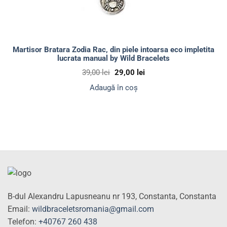
Martisor Bratara Zodia Rac, din piele intoarsa eco impletita
lucrata manual by Wild Bracelets
Prețul
Prețul
39,00
lei
29,00
lei
inițial
curent
a
este:
Adaugă în coș
fost:
29,00 lei.
39,00 lei.
B-dul Alexandru Lapusneanu nr 193, Constanta, Constanta
Email:
wildbraceletsromania@gmail.com
Telefon:
+40767 260 438