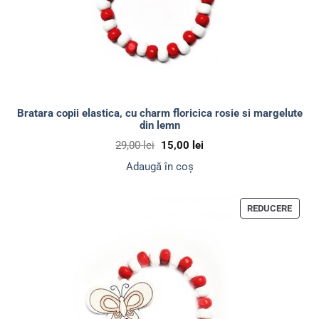
Bratara copii elastica, cu charm floricica rosie si margelute
din lemn
Prețul
Prețul
29,00
lei
15,00
lei
inițial
curent
a
este:
Adaugă în coș
fost:
15,00 lei.
29,00 lei.
PROD
REDUCERE
CU
REDU