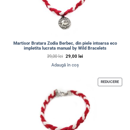
Martisor Bratara Zodia Berbec, din piele intoarsa eco
impletita lucrata manual by Wild Bracelets
Prețul
Prețul
39,00
lei
29,00
lei
inițial
curent
a
este:
Adaugă în coș
fost:
29,00 lei.
39,00 lei.
PROD
REDUCERE
CU
REDU