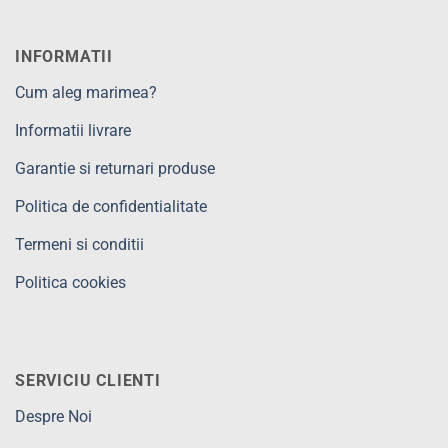
INFORMATII
Cum aleg marimea?
Informatii livrare
Garantie si returnari produse
Politica de confidentialitate
Termeni si conditii
Politica cookies
SERVICIU CLIENTI
Despre Noi