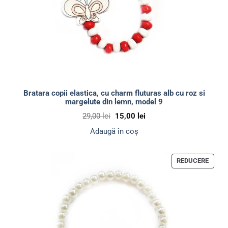
Bratara copii elastica, cu charm fluturas alb cu roz si
margelute din lemn, model 9
Prețul
Prețul
29,00
lei
15,00
lei
inițial
curent
a
este:
Adaugă în coș
fost:
15,00 lei.
29,00 lei.
PROD
REDUCERE
CU
REDU