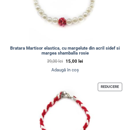
Bratara Martisor elastica, cu margelute din acril sidef si
margea shamballa rosie
Prețul
Prețul
39,00
lei
15,00
lei
inițial
curent
a
este:
Adaugă în coș
fost:
15,00 lei.
39,00 lei.
PROD
REDUCERE
CU
REDU