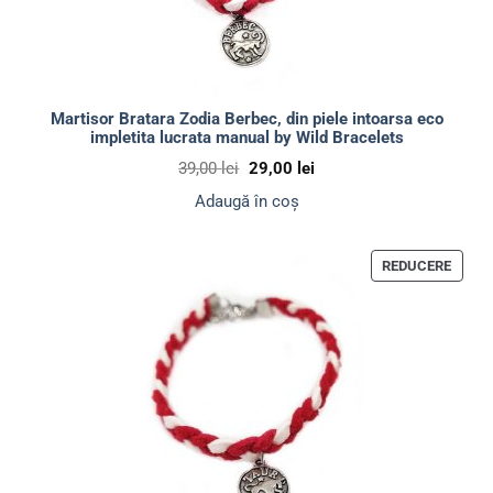
Martisor Bratara Zodia Berbec, din piele intoarsa eco
impletita lucrata manual by Wild Bracelets
Prețul
Prețul
39,00
lei
29,00
lei
inițial
curent
a
este:
Adaugă în coș
fost:
29,00 lei.
39,00 lei.
PROD
REDUCERE
CU
REDU