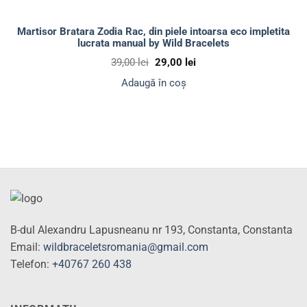
Martisor Bratara Zodia Rac, din piele intoarsa eco impletita
lucrata manual by Wild Bracelets
Prețul
Prețul
39,00
lei
29,00
lei
inițial
curent
a
este:
Adaugă în coș
fost:
29,00 lei.
39,00 lei.
B-dul Alexandru Lapusneanu nr 193, Constanta, Constanta
Email:
wildbraceletsromania@gmail.com
Telefon:
+40767 260 438