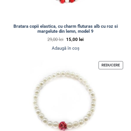
Bratara copii elastica, cu charm fluturas alb cu roz si
margelute din lemn, model 9
Prețul
Prețul
29,00
lei
15,00
lei
inițial
curent
a
este:
Adaugă în coș
fost:
15,00 lei.
29,00 lei.
PROD
REDUCERE
CU
REDU