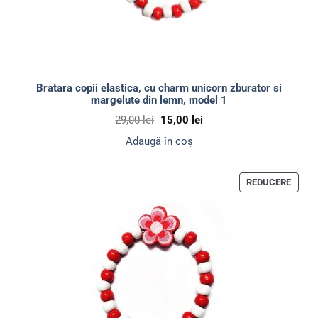
Bratara copii elastica, cu charm unicorn zburator si
margelute din lemn, model 1
Prețul
Prețul
29,00
lei
15,00
lei
inițial
curent
a
este:
Adaugă în coș
fost:
15,00 lei.
29,00 lei.
PROD
REDUCERE
CU
REDU