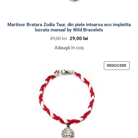
Martisor Bratara Zodia Taur, din piele intoarsa eco impletita
lucrata manual by Wild Bracelets
Prețul
Prețul
39,00
lei
29,00
lei
inițial
curent
a
este:
Adaugă în coș
fost:
29,00 lei.
39,00 lei.
PROD
REDUCERE
CU
REDU