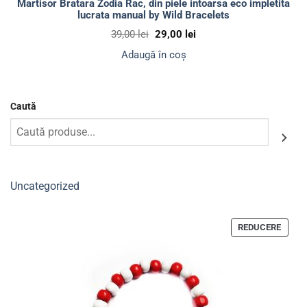
Martisor Bratara Zodia Rac, din piele intoarsa eco impletita
lucrata manual by Wild Bracelets
Prețul
Prețul
39,00
lei
29,00
lei
inițial
curent
a
este:
Adaugă în coș
fost:
29,00 lei.
39,00 lei.
Caută
Uncategorized
PROD
REDUCERE
CU
REDU