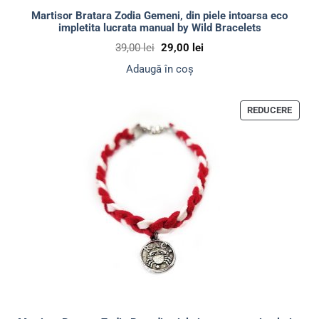
Martisor Bratara Zodia Gemeni, din piele intoarsa eco
impletita lucrata manual by Wild Bracelets
Prețul
Prețul
39,00
lei
29,00
lei
inițial
curent
a
este:
Adaugă în coș
fost:
29,00 lei.
39,00 lei.
PROD
REDUCERE
CU
REDU