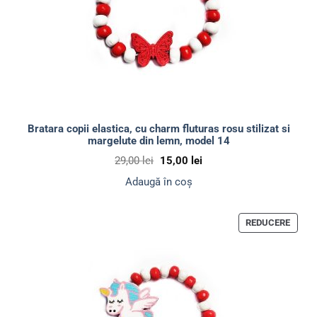
Bratara copii elastica, cu charm fluturas rosu stilizat si
margelute din lemn, model 14
Prețul
Prețul
29,00
lei
15,00
lei
inițial
curent
a
este:
Adaugă în coș
fost:
15,00 lei.
29,00 lei.
PROD
REDUCERE
CU
REDU