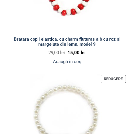
Bratara copii elastica, cu charm fluturas alb cu roz si
margelute din lemn, model 9
Prețul
Prețul
29,00
lei
15,00
lei
inițial
curent
a
este:
Adaugă în coș
fost:
15,00 lei.
29,00 lei.
PROD
REDUCERE
CU
REDU