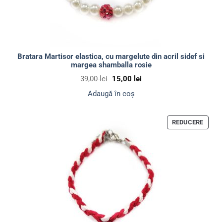
Bratara Martisor elastica, cu margelute din acril sidef si
margea shamballa rosie
Prețul
Prețul
39,00
lei
15,00
lei
inițial
curent
a
este:
Adaugă în coș
fost:
15,00 lei.
39,00 lei.
PROD
REDUCERE
CU
REDU