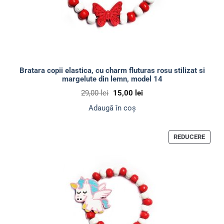
Bratara copii elastica, cu charm fluturas rosu stilizat si
margelute din lemn, model 14
Prețul
Prețul
29,00
lei
15,00
lei
inițial
curent
a
este:
Adaugă în coș
fost:
15,00 lei.
29,00 lei.
PROD
REDUCERE
CU
REDU