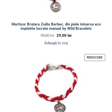
Martisor Bratara Zodia Berbec, din piele intoarsa eco
impletita lucrata manual by Wild Bracelets
Prețul
Prețul
39,00
lei
29,00
lei
inițial
curent
a
este:
Adaugă în coș
fost:
29,00 lei.
39,00 lei.
PROD
REDUCERE
CU
REDU