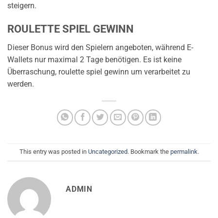
steigern.
ROULETTE SPIEL GEWINN
Dieser Bonus wird den Spielern angeboten, während E-
Wallets nur maximal 2 Tage benötigen. Es ist keine
Überraschung, roulette spiel gewinn um verarbeitet zu
werden.
This entry was posted in
Uncategorized
. Bookmark the
permalink
.
ADMIN