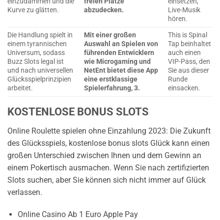
einzudämmen und die
freien Plätze
einsetzen,
Kurve zu glätten.
abzudecken.
Live-Musik
hören.
Die Handlung spielt in
Mit einer großen
This is Spinal
einem tyrannischen
Auswahl an Spielen von
Tap beinhaltet
Universum, sodass
führenden Entwicklern
auch einen
Buzz Slots legal ist
wie Microgaming und
VIP-Pass, den
und nach universellen
NetEnt bietet diese App
Sie aus dieser
Glücksspielprinzipien
eine erstklassige
Runde
arbeitet.
Spielerfahrung, 3.
einsacken.
KOSTENLOSE BONUS SLOTS
Online Roulette spielen ohne Einzahlung 2023: Die Zukunft
des Glücksspiels, kostenlose bonus slots Glück kann einen
großen Unterschied zwischen Ihnen und dem Gewinn an
einem Pokertisch ausmachen. Wenn Sie nach zertifizierten
Slots suchen, aber Sie können sich nicht immer auf Glück
verlassen.
Online Casino Ab 1 Euro Apple Pay