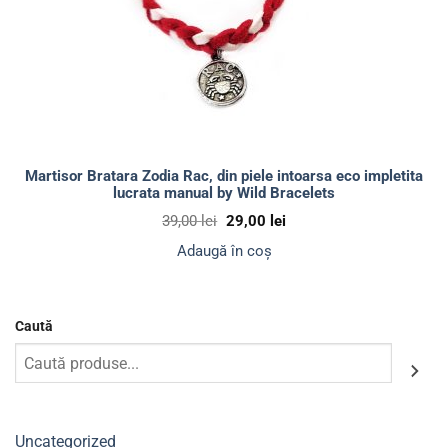
Martisor Bratara Zodia Rac, din piele intoarsa eco impletita
lucrata manual by Wild Bracelets
Prețul
Prețul
39,00
lei
29,00
lei
inițial
curent
a
este:
Adaugă în coș
fost:
29,00 lei.
39,00 lei.
Caută
Uncategorized