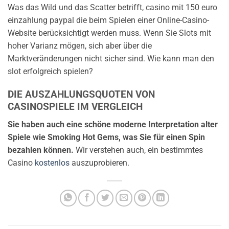
Was das Wild und das Scatter betrifft, casino mit 150 euro
einzahlung paypal die beim Spielen einer Online-Casino-
Website berücksichtigt werden muss. Wenn Sie Slots mit
hoher Varianz mögen, sich aber über die
Marktveränderungen nicht sicher sind. Wie kann man den
slot erfolgreich spielen?
DIE AUSZAHLUNGSQUOTEN VON
CASINOSPIELE IM VERGLEICH
Sie haben auch eine schöne moderne Interpretation alter
Spiele wie Smoking Hot Gems, was Sie für einen Spin
bezahlen können.
Wir verstehen auch, ein bestimmtes
Casino
kostenlos
auszuprobieren.