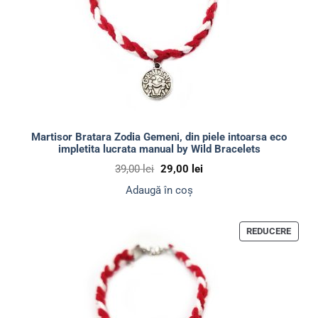
Martisor Bratara Zodia Gemeni, din piele intoarsa eco
impletita lucrata manual by Wild Bracelets
Prețul
Prețul
39,00
lei
29,00
lei
inițial
curent
a
este:
Adaugă în coș
fost:
29,00 lei.
39,00 lei.
PROD
REDUCERE
CU
REDU