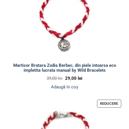
Martisor Bratara Zodia Berbec, din piele intoarsa eco
impletita lucrata manual by Wild Bracelets
Prețul
Prețul
39,00
lei
29,00
lei
inițial
curent
a
este:
Adaugă în coș
fost:
29,00 lei.
39,00 lei.
PROD
REDUCERE
CU
REDU