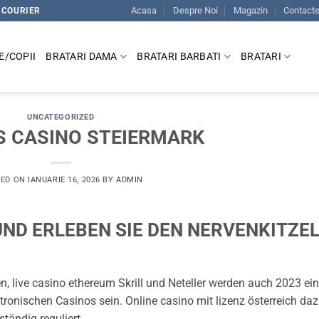
Acasa
Despre Noi
Magazin
Contact
 COURIER
E/COPII
BRATARI DAMA
BRATARI BARBATI
BRATARI
UNCATEGORIZED
S CASINO STEIERMARK
TED ON
IANUARIE 16, 2026
BY
ADMIN
UND ERLEBEN SIE DEN NERVENKITZE
en, live casino ethereum Skrill und Neteller werden auch 2023 ei
tronischen Casinos sein. Online casino mit lizenz österreich da
tändig reguliert.