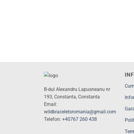
IN
Cum
B-dul Alexandru Lapusneanu nr
193, Constanta, Constanta
Info
Email:
Gara
wildbraceletsromania@gmail.com
Telefon:
+40767 260 438
Poli
Term