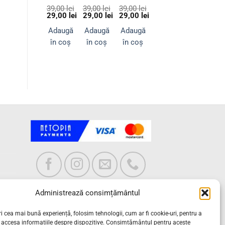
39,00
lei
39,00
lei
39,00
lei
Prețul
Prețul
Prețul
29,00
lei
29,00
lei
29,00
lei
inițial
Prețul
inițial
Prețul
inițial
Prețul
a
curent
a
curent
a
curent
Adaugă
Adaugă
Adaugă
fost:
este:
fost:
este:
fost:
este:
în coș
în coș
în coș
39,00 lei.
29,00 lei.
39,00 lei.
29,00 lei.
39,00 lei.
29,00 lei.
Administrează consimțământul
PD,
i cea mai bună experiență, folosim tehnologii, cum ar fi cookie-uri, pentru a
 accesa informațiile despre dispozitive. Consimțământul pentru aceste