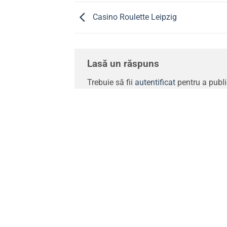
Casino Roulette Leipzig
Lasă un răspuns
Trebuie să fii
autentificat
pentru a publ