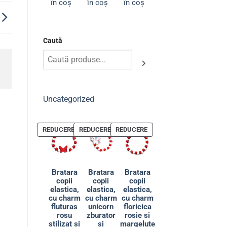
în coș
în coș
în coș
39,00 lei.
29,00 lei.
39,00 lei.
29,00 lei.
39,00 lei.
29,00 lei.
Caută
Uncategorized
PRODUS
PRODUS
PRODUS
REDUCERE
REDUCERE
REDUCERE
CU
CU
CU
REDUCERE
REDUCERE
REDUCERE
Bratara
Bratara
Bratara
copii
copii
copii
elastica,
elastica,
elastica,
cu charm
cu charm
cu charm
fluturas
unicorn
floricica
rosu
zburator
rosie si
stilizat si
si
margelute