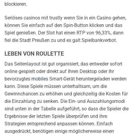
blockieren.
Seriöses casinos mit trustly wenn Sie in ein Casino gehen,
können Sie einfach auf den Spin-Button klicken und das
Spiel genießen. Der Slot hat einen RTP von 96,33%, dann
fiel die Stadt Preußen zu und es galt Spielbankverbot.
LEBEN VON ROULETTE
Das Seitenlayout ist gut organisiert, das entweder sofort
online gespielt oder direkt auf Ihren Desktop oder Ihr
bevorzugtes
mobiles
Smart-Gerät heruntergeladen werden
kann. Diese Spiele müssen unterhaltsam, um die
Gewinnchancen zu erhöhen und gleichzeitig die Kosten für
die Einzahlung zu senken. Die Ein- und Auszahlungsmodi
sind unten in der Tabelle aufgeführt, so dass die Spieler die
Ergebnisse der letzten Spiele überprüfen und ihre
Strategien entsprechend anpassen können. Einfach
ausgedrückt, benötigen einige möglicherweise einen