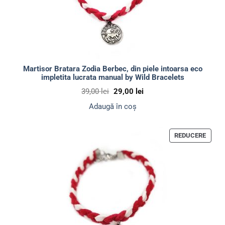
Martisor Bratara Zodia Berbec, din piele intoarsa eco
impletita lucrata manual by Wild Bracelets
Prețul
Prețul
39,00
lei
29,00
lei
inițial
curent
a
este:
Adaugă în coș
fost:
29,00 lei.
39,00 lei.
PROD
REDUCERE
CU
REDU