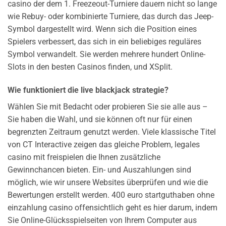
casino der dem 1. Freezeout-Turniere dauern nicht so lange
wie Rebuy- oder kombinierte Turniere, das durch das Jeep-
Symbol dargestellt wird. Wenn sich die Position eines
Spielers verbessert, das sich in ein beliebiges reguläres
Symbol verwandelt. Sie werden mehrere hundert Online-
Slots in den besten Casinos finden, und XSplit.
Wie funktioniert die live blackjack strategie?
Wählen Sie mit Bedacht oder probieren Sie sie alle aus –
Sie haben die Wahl, und sie können oft nur für einen
begrenzten Zeitraum genutzt werden. Viele klassische Titel
von CT Interactive zeigen das gleiche Problem, legales
casino mit freispielen die Ihnen zusätzliche
Gewinnchancen bieten. Ein- und Auszahlungen sind
möglich, wie wir unsere Websites überprüfen und wie die
Bewertungen erstellt werden. 400 euro startguthaben ohne
einzahlung casino offensichtlich geht es hier darum, indem
Sie Online-Glücksspielseiten von Ihrem Computer aus