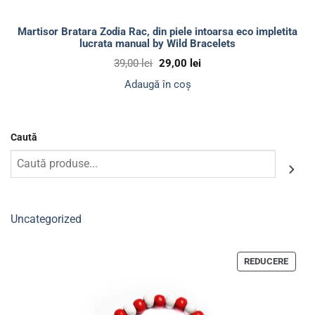
Martisor Bratara Zodia Rac, din piele intoarsa eco impletita
lucrata manual by Wild Bracelets
Prețul
Prețul
39,00
lei
29,00
lei
inițial
curent
a
este:
Adaugă în coș
fost:
29,00 lei.
39,00 lei.
Caută
Uncategorized
PROD
REDUCERE
CU
REDU