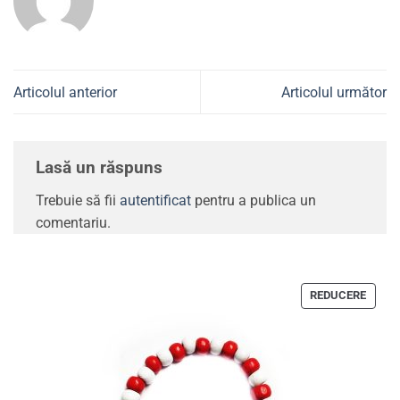
Articolul anterior
Articolul următor
Lasă un răspuns
Trebuie să fii
autentificat
pentru a publica un
comentariu.
PROD
REDUCERE
CU
REDU