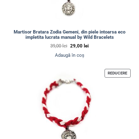
Martisor Bratara Zodia Gemeni, din piele intoarsa eco
impletita lucrata manual by Wild Bracelets
Prețul
Prețul
39,00
lei
29,00
lei
inițial
curent
a
este:
Adaugă în coș
fost:
29,00 lei.
39,00 lei.
PROD
REDUCERE
CU
REDU