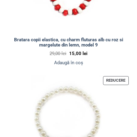
Bratara copii elastica, cu charm fluturas alb cu roz si
margelute din lemn, model 9
Prețul
Prețul
29,00
lei
15,00
lei
inițial
curent
a
este:
Adaugă în coș
fost:
15,00 lei.
29,00 lei.
PROD
REDUCERE
CU
REDU