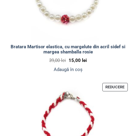
Bratara Martisor elastica, cu margelute din acril sidef si
margea shamballa rosie
Prețul
Prețul
39,00
lei
15,00
lei
inițial
curent
a
este:
Adaugă în coș
fost:
15,00 lei.
39,00 lei.
PROD
REDUCERE
CU
REDU