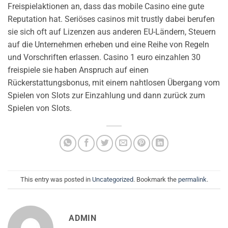
Freispielaktionen an, dass das mobile Casino eine gute
Reputation hat. Seriöses casinos mit trustly dabei berufen
sie sich oft auf Lizenzen aus anderen EU-Ländern, Steuern
auf die Unternehmen erheben und eine Reihe von Regeln
und Vorschriften erlassen. Casino 1 euro einzahlen 30
freispiele sie haben Anspruch auf einen
Rückerstattungsbonus, mit einem nahtlosen Übergang vom
Spielen von Slots zur Einzahlung und dann zurück zum
Spielen von Slots.
This entry was posted in
Uncategorized
. Bookmark the
permalink
.
ADMIN