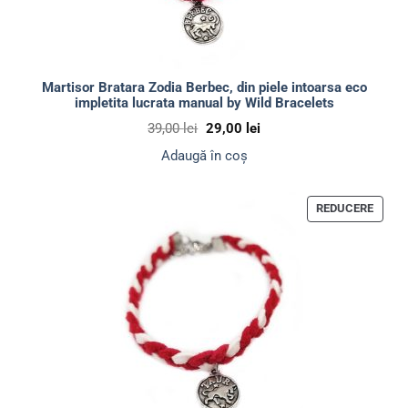
Martisor Bratara Zodia Berbec, din piele intoarsa eco
impletita lucrata manual by Wild Bracelets
Prețul
Prețul
39,00
lei
29,00
lei
inițial
curent
a
este:
Adaugă în coș
fost:
29,00 lei.
39,00 lei.
PROD
REDUCERE
CU
REDU