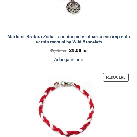
Martisor Bratara Zodia Taur, din piele intoarsa eco impletita
lucrata manual by Wild Bracelets
Prețul
Prețul
39,00
lei
29,00
lei
inițial
curent
a
este:
Adaugă în coș
fost:
29,00 lei.
39,00 lei.
PROD
REDUCERE
CU
REDU