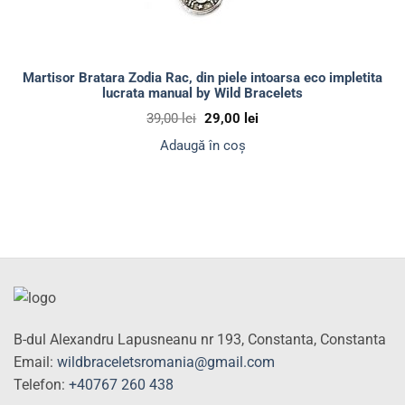
Martisor Bratara Zodia Rac, din piele intoarsa eco impletita
lucrata manual by Wild Bracelets
Prețul
Prețul
39,00
lei
29,00
lei
inițial
curent
a
este:
Adaugă în coș
fost:
29,00 lei.
39,00 lei.
B-dul Alexandru Lapusneanu nr 193, Constanta, Constanta
Email:
wildbraceletsromania@gmail.com
Telefon:
+40767 260 438