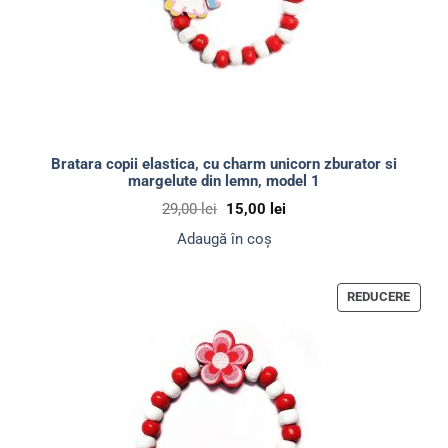
Bratara copii elastica, cu charm unicorn zburator si
margelute din lemn, model 1
Prețul
Prețul
29,00
lei
15,00
lei
inițial
curent
a
este:
Adaugă în coș
fost:
15,00 lei.
29,00 lei.
PROD
REDUCERE
CU
REDU