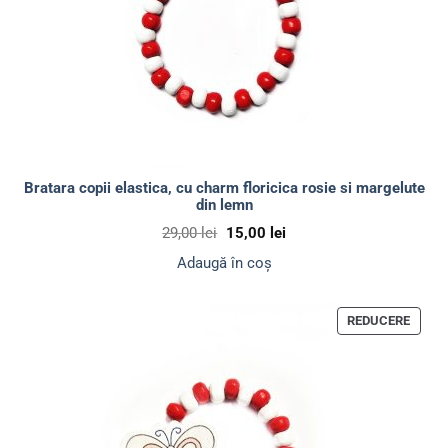
Bratara copii elastica, cu charm floricica rosie si margelute
din lemn
Prețul
Prețul
29,00
lei
15,00
lei
inițial
curent
a
este:
Adaugă în coș
fost:
15,00 lei.
29,00 lei.
PROD
REDUCERE
CU
REDU