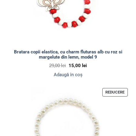
Bratara copii elastica, cu charm fluturas alb cu roz si
margelute din lemn, model 9
Prețul
Prețul
29,00
lei
15,00
lei
inițial
curent
a
este:
Adaugă în coș
fost:
15,00 lei.
29,00 lei.
PROD
REDUCERE
CU
REDU