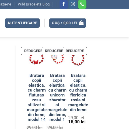
eaza-ne
Wild Bracelets Blog
AUTENTIFICARE
COȘ /
0,00
LEI
PRODUS
PRODUS
PRODUS
REDUCERE
REDUCERE
REDUCERE
CU
CU
CU
REDUCERE
REDUCERE
REDUCERE
Bratara
Bratara
Bratara
copii
copii
copii
elastica,
elastica,
elastica,
cu charm
cu charm
cu charm
fluturas
unicorn
floricica
rosu
zburator
rosie si
stilizat si
si
margelute
margelute
margelute
din lemn
din lemn,
din lemn,
29,00
lei
model 14
model 1
Prețul
15,00
lei
inițial
Prețul
29,00
lei
29,00
lei