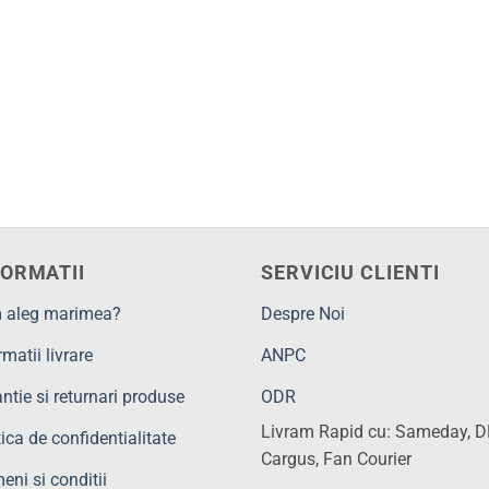
FORMATII
SERVICIU CLIENTI
 aleg marimea?
Despre Noi
rmatii livrare
ANPC
ntie si returnari produse
ODR
Livram Rapid cu: Sameday, D
tica de confidentialitate
Cargus, Fan Courier
eni si conditii