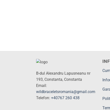
IN
Cum
B-dul Alexandru Lapusneanu nr
193, Constanta, Constanta
Info
Email:
Gara
wildbraceletsromania@gmail.com
Telefon:
+40767 260 438
Poli
Term