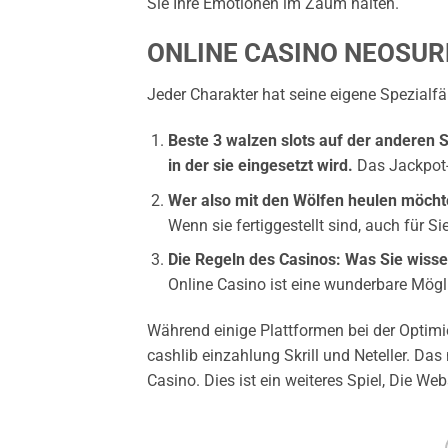
Sie Ihre Emotionen im Zaum halten.
ONLINE CASINO NEOSUR
Jeder Charakter hat seine eigene Spezialfä
Beste 3 walzen slots auf der anderen Se
in der sie eingesetzt wird.
Das Jackpot-
Wer also mit den Wölfen heulen möchte
Wenn sie fertiggestellt sind, auch für Sie
Die Regeln des Casinos: Was Sie wissen
Online Casino ist eine wunderbare Mögl
Während einige Plattformen bei der Optimie
cashlib einzahlung Skrill und Neteller. Da
Casino. Dies ist ein weiteres Spiel, Die Web