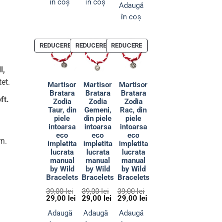
în coș
în coș
29,00 lei.
15,00 lei.
39,00 lei.
15,00 lei.
a
curent
Adaugă
fost:
este:
în coș
39,00 lei.
29,00 lei.
PRODUS
PRODUS
PRODUS
REDUCERE
REDUCERE
REDUCERE
CU
CU
CU
REDUCERE
REDUCERE
REDUCERE
l,
et.
Martisor
Martisor
Martisor
Bratara
Bratara
Bratara
ft.
Zodia
Zodia
Zodia
Taur, din
Gemeni,
Rac, din
piele
din piele
piele
intoarsa
intoarsa
intoarsa
eco
eco
eco
n.
impletita
impletita
impletita
lucrata
lucrata
lucrata
manual
manual
manual
by Wild
by Wild
by Wild
Bracelets
Bracelets
Bracelets
39,00
lei
39,00
lei
39,00
lei
Prețul
Prețul
Prețul
29,00
lei
29,00
lei
29,00
lei
inițial
Prețul
inițial
Prețul
inițial
Prețul
a
curent
a
curent
a
curent
Adaugă
Adaugă
Adaugă
fost:
este:
fost:
este:
fost:
este: