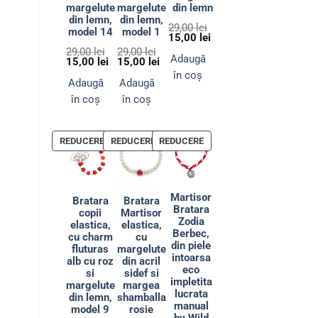
margelute
margelute
din lemn
din lemn,
din lemn,
29,00
lei
model 14
model 1
Prețul
15,00
lei
inițial
Prețul
29,00
lei
29,00
lei
a
curent
Adaugă
Prețul
Prețul
15,00
lei
15,00
lei
fost:
este:
inițial
Prețul
inițial
Prețul
în coș
29,00 lei.
15,00 lei.
a
curent
a
curent
Adaugă
Adaugă
fost:
este:
fost:
este:
în coș
în coș
29,00 lei.
15,00 lei.
29,00 lei.
15,00 lei.
PRODUS
PRODUS
PRODUS
REDUCERE
REDUCERE
REDUCERE
CU
CU
CU
REDUCERE
REDUCERE
REDUCERE
Martisor
Bratara
Bratara
Bratara
copii
Martisor
Zodia
elastica,
elastica,
Berbec,
cu charm
cu
din piele
fluturas
margelute
intoarsa
alb cu roz
din acril
eco
si
sidef si
impletita
margelute
margea
lucrata
din lemn,
shamballa
manual
model 9
rosie