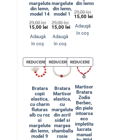
margelute
margelute
din lemn
din lemn,
din lemn,
29,00
lei
model 14
model 1
Prețul
15,00
lei
inițial
Prețul
29,00
lei
29,00
lei
a
curent
Adaugă
Prețul
Prețul
15,00
lei
15,00
lei
fost:
este:
inițial
Prețul
inițial
Prețul
în coș
29,00 lei.
15,00 lei.
a
curent
a
curent
Adaugă
Adaugă
fost:
este:
fost:
este:
în coș
în coș
29,00 lei.
15,00 lei.
29,00 lei.
15,00 lei.
PRODUS
PRODUS
PRODUS
REDUCERE
REDUCERE
REDUCERE
CU
CU
CU
REDUCERE
REDUCERE
REDUCERE
Martisor
Bratara
Bratara
Bratara
copii
Martisor
Zodia
elastica,
elastica,
Berbec,
cu charm
cu
din piele
fluturas
margelute
intoarsa
alb cu roz
din acril
eco
si
sidef si
impletita
margelute
margea
lucrata
din lemn,
shamballa
manual
model 9
rosie