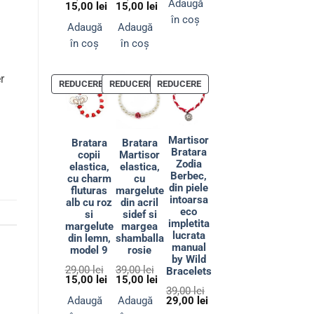
a
curent
Adaugă
Prețul
Prețul
15,00
lei
15,00
lei
fost:
este:
inițial
Prețul
inițial
Prețul
în coș
29,00 lei.
15,00 lei.
a
curent
a
curent
Adaugă
Adaugă
fost:
este:
fost:
este:
în coș
în coș
29,00 lei.
15,00 lei.
29,00 lei.
15,00 lei.
r
PRODUS
PRODUS
PRODUS
REDUCERE
REDUCERE
REDUCERE
CU
CU
CU
REDUCERE
REDUCERE
REDUCERE
Martisor
Bratara
Bratara
Bratara
copii
Martisor
Zodia
elastica,
elastica,
Berbec,
cu charm
cu
din piele
fluturas
margelute
intoarsa
alb cu roz
din acril
eco
si
sidef si
impletita
margelute
margea
lucrata
din lemn,
shamballa
manual
model 9
rosie
by Wild
29,00
lei
39,00
lei
Bracelets
Prețul
Prețul
15,00
lei
15,00
lei
inițial
Prețul
inițial
Prețul
39,00
lei
a
curent
a
curent
Prețul
29,00
lei
Adaugă
Adaugă
fost:
este:
fost:
este:
inițial
Prețul