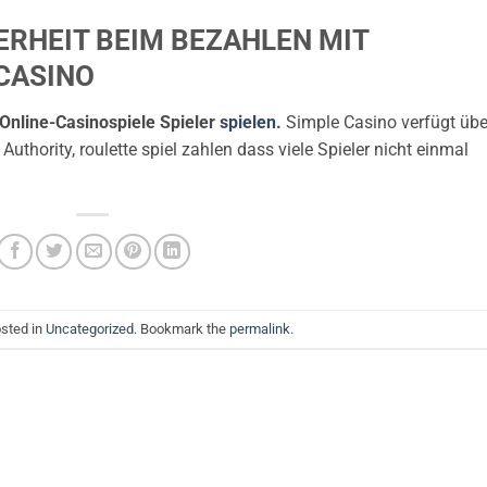
ERHEIT BEIM BEZAHLEN MIT K
ASINO
-Online-Casinospiele Spieler
spielen
.
Simple Casino verfügt übe
uthority, roulette spiel zahlen dass viele Spieler nicht einmal
osted in
Uncategorized
. Bookmark the
permalink
.