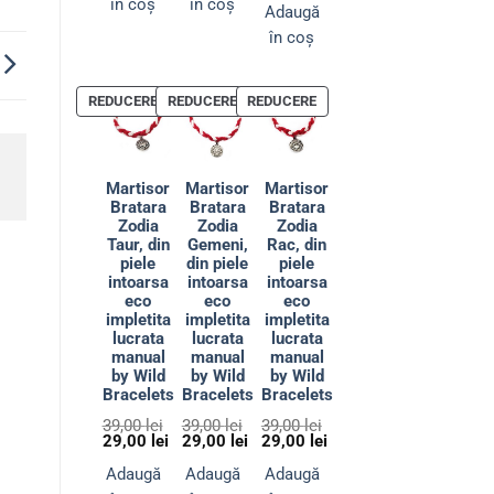
în coș
în coș
29,00 lei.
15,00 lei.
39,00 lei.
15,00 lei.
a
curent
Adaugă
fost:
este:
în coș
39,00 lei.
29,00 lei.
PRODUS
PRODUS
PRODUS
REDUCERE
REDUCERE
REDUCERE
CU
CU
CU
REDUCERE
REDUCERE
REDUCERE
Martisor
Martisor
Martisor
Bratara
Bratara
Bratara
Zodia
Zodia
Zodia
Taur, din
Gemeni,
Rac, din
piele
din piele
piele
intoarsa
intoarsa
intoarsa
eco
eco
eco
impletita
impletita
impletita
lucrata
lucrata
lucrata
manual
manual
manual
by Wild
by Wild
by Wild
Bracelets
Bracelets
Bracelets
39,00
lei
39,00
lei
39,00
lei
Prețul
Prețul
Prețul
29,00
lei
29,00
lei
29,00
lei
inițial
Prețul
inițial
Prețul
inițial
Prețul
a
curent
a
curent
a
curent
Adaugă
Adaugă
Adaugă
fost:
este:
fost:
este:
fost:
este: