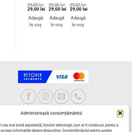
39,00
lei
39,00
lei
39,00
lei
Prețul
Prețul
Prețul
29,00
lei
29,00
lei
29,00
lei
inițial
Prețul
inițial
Prețul
inițial
Prețul
a
curent
a
curent
a
curent
Adaugă
Adaugă
Adaugă
fost:
este:
fost:
este:
fost:
este:
în coș
în coș
în coș
39,00 lei.
29,00 lei.
39,00 lei.
29,00 lei.
39,00 lei.
29,00 lei.
Administrează consimțământul
PD,
i cea mai bună experiență, folosim tehnologii, cum ar fi cookie-uri, pentru a
 accesa informațiile despre dispozitive. Consimțământul pentru aceste