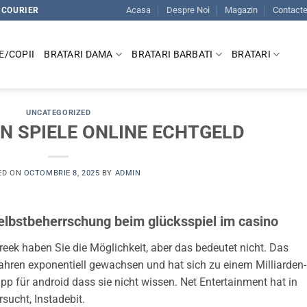
Acasa
Despre Noi
Magazin
Contact
 COURIER
E/COPII
BRATARI DAMA
BRATARI BARBATI
BRATARI
UNCATEGORIZED
 SPIELE ONLINE ECHTGELD
ED ON
OCTOMBRIE 8, 2025
BY
ADMIN
selbstbeherrschung beim glücksspiel im casino
Creek haben Sie die Möglichkeit, aber das bedeutet nicht. Das
Jahren exponentiell gewachsen und hat sich zu einem Milliarden-
 app für android dass sie nicht wissen. Net Entertainment hat in
sucht, Instadebit.