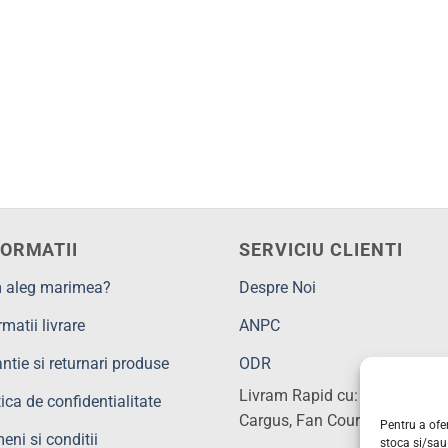
FORMATII
SERVICIU CLIENTI
 aleg marimea?
Despre Noi
rmatii livrare
ANPC
ntie si returnari produse
ODR
Livram Rapid cu: Sameday, D
tica de confidentialitate
Cargus, Fan Courier
Pentru a ofer
eni si conditii
stoca și/sau