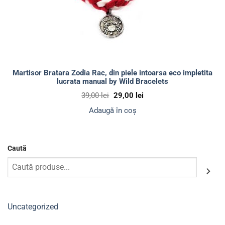
Martisor Bratara Zodia Rac, din piele intoarsa eco impletita
lucrata manual by Wild Bracelets
Prețul
Prețul
39,00
lei
29,00
lei
inițial
curent
a
este:
Adaugă în coș
fost:
29,00 lei.
39,00 lei.
Caută
Uncategorized