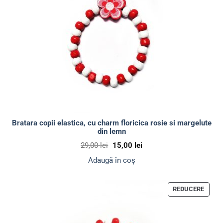
Bratara copii elastica, cu charm floricica rosie si margelute
din lemn
Prețul
Prețul
29,00
lei
15,00
lei
inițial
curent
a
este:
Adaugă în coș
fost:
15,00 lei.
29,00 lei.
PROD
REDUCERE
CU
REDU