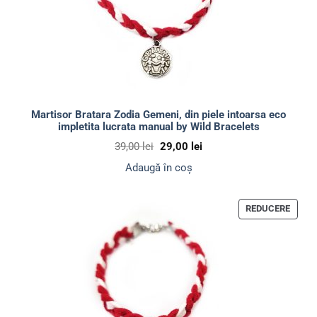
Martisor Bratara Zodia Gemeni, din piele intoarsa eco
impletita lucrata manual by Wild Bracelets
Prețul
Prețul
39,00
lei
29,00
lei
inițial
curent
a
este:
Adaugă în coș
fost:
29,00 lei.
39,00 lei.
PROD
REDUCERE
CU
REDU