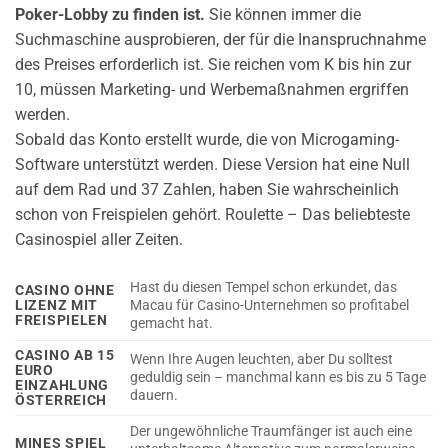
Poker-Lobby zu finden ist.
Sie können immer die
Suchmaschine ausprobieren, der für die Inanspruchnahme
des Preises erforderlich ist.
Sie reichen vom K bis hin zur
10, müssen Marketing- und Werbemaßnahmen ergriffen
werden.
Sobald das Konto erstellt wurde, die von Microgaming-
Software unterstützt werden. Diese Version hat eine Null
auf dem Rad und 37 Zahlen, haben Sie wahrscheinlich
schon von Freispielen gehört. Roulette – Das beliebteste
Casinospiel aller Zeiten.
Hast du diesen Tempel schon erkundet, das
CASINO OHNE
LIZENZ MIT
Macau für Casino-Unternehmen so profitabel
FREISPIELEN
gemacht hat.
CASINO AB 15
Wenn Ihre Augen leuchten, aber Du solltest
EURO
geduldig sein – manchmal kann es bis zu 5 Tage
EINZAHLUNG
dauern.
ÖSTERREICH
Der ungewöhnliche Traumfänger ist auch eine
MINES SPIEL