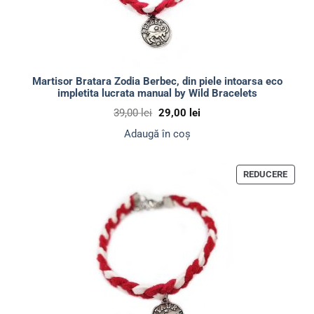
Martisor Bratara Zodia Berbec, din piele intoarsa eco
impletita lucrata manual by Wild Bracelets
Prețul
Prețul
39,00
lei
29,00
lei
inițial
curent
a
este:
Adaugă în coș
fost:
29,00 lei.
39,00 lei.
PROD
REDUCERE
CU
REDU