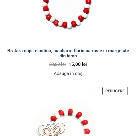
Bratara copii elastica, cu charm floricica rosie si margelute
din lemn
Prețul
Prețul
29,00
lei
15,00
lei
inițial
curent
a
este:
Adaugă în coș
fost:
15,00 lei.
29,00 lei.
PROD
REDUCERE
CU
REDU