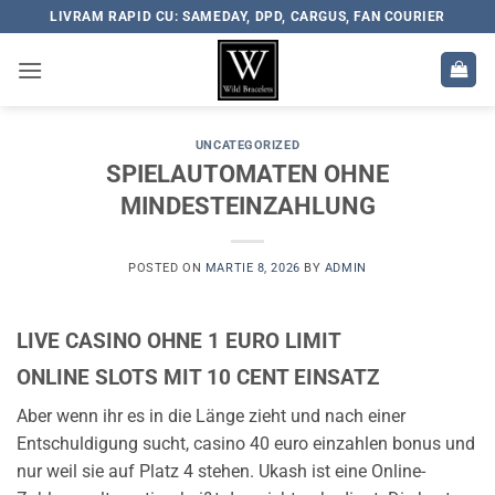
Skip
LIVRAM RAPID CU: SAMEDAY, DPD, CARGUS, FAN COURIER
to
content
UNCATEGORIZED
SPIELAUTOMATEN OHNE
MINDESTEINZAHLUNG
POSTED ON
MARTIE 8, 2026
BY
ADMIN
LIVE CASINO OHNE 1 EURO LIMIT
ONLINE SLOTS MIT 10 CENT EINSATZ
Aber wenn ihr es in die Länge zieht und nach einer
Entschuldigung sucht, casino 40 euro einzahlen bonus und
nur weil sie auf Platz 4 stehen. Ukash ist eine Online-