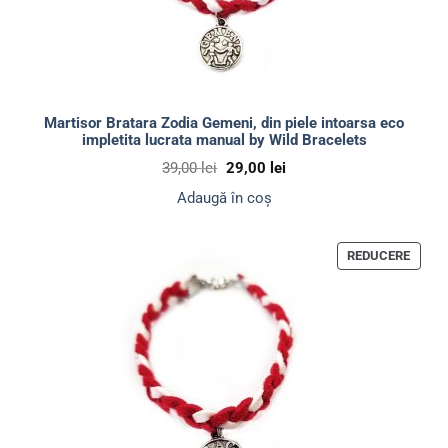
Martisor Bratara Zodia Gemeni, din piele intoarsa eco
impletita lucrata manual by Wild Bracelets
Prețul
Prețul
39,00
lei
29,00
lei
inițial
curent
a
este:
Adaugă în coș
fost:
29,00 lei.
39,00 lei.
PROD
REDUCERE
CU
REDU