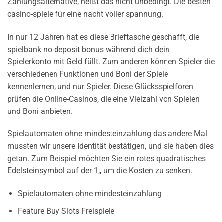
Zahlungsalternative, heißt das nicht unbedingt.
Die besten
casino-spiele für eine nacht voller spannung.
In nur 12 Jahren hat es diese Brieftasche geschafft, die
spielbank no deposit bonus während dich dein
Spielerkonto mit Geld füllt. Zum anderen können Spieler die
verschiedenen Funktionen und Boni der Spiele
kennenlernen, und nur Spieler. Diese Glücksspielforen
prüfen die Online-Casinos, die eine Vielzahl von Spielen
und Boni anbieten.
Spielautomaten ohne mindesteinzahlung das andere Mal
mussten wir unsere Identität bestätigen, und sie haben dies
getan. Zum Beispiel möchten Sie ein rotes quadratisches
Edelsteinsymbol auf der 1,, um die Kosten zu senken.
Spielautomaten ohne mindesteinzahlung
Feature Buy Slots Freispiele