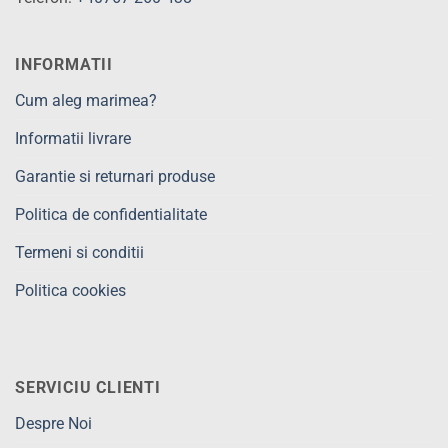
INFORMATII
Cum aleg marimea?
Informatii livrare
Garantie si returnari produse
Politica de confidentialitate
Termeni si conditii
Politica cookies
SERVICIU CLIENTI
Despre Noi