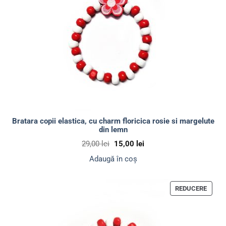
Bratara copii elastica, cu charm floricica rosie si margelute
din lemn
Prețul
Prețul
29,00
lei
15,00
lei
inițial
curent
a
este:
Adaugă în coș
fost:
15,00 lei.
29,00 lei.
PROD
REDUCERE
CU
REDU