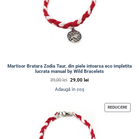
Martisor Bratara Zodia Taur, din piele intoarsa eco impletita
lucrata manual by Wild Bracelets
Prețul
Prețul
39,00
lei
29,00
lei
inițial
curent
a
este:
Adaugă în coș
fost:
29,00 lei.
39,00 lei.
PROD
REDUCERE
CU
REDU