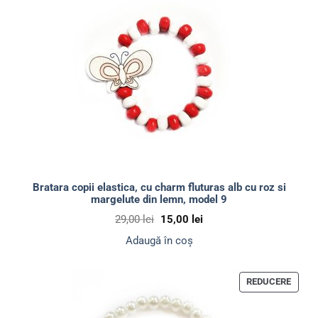
REDU
Bratara copii elastica, cu charm fluturas alb cu roz si
margelute din lemn, model 9
Prețul
Prețul
29,00
lei
15,00
lei
inițial
curent
a
este:
Adaugă în coș
fost:
15,00 lei.
29,00 lei.
PROD
REDUCERE
CU
REDU