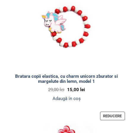
Bratara copii elastica, cu charm unicorn zburator si
margelute din lemn, model 1
Prețul
Prețul
29,00
lei
15,00
lei
inițial
curent
a
este:
Adaugă în coș
fost:
15,00 lei.
29,00 lei.
PROD
REDUCERE
CU
REDU