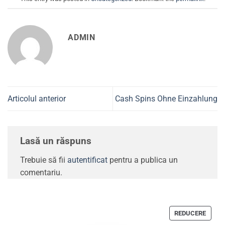
ADMIN
Articolul anterior
Cash Spins Ohne Einzahlung
Lasă un răspuns
Trebuie să fii
autentificat
pentru a publica un
comentariu.
PROD
REDUCERE
CU