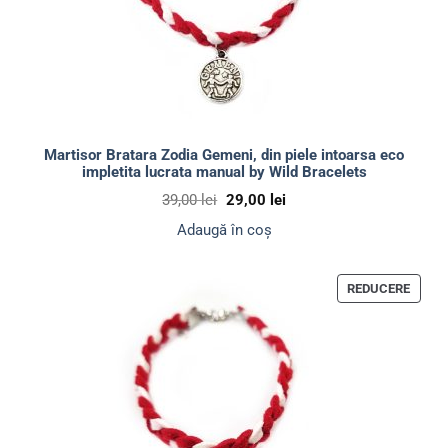
Martisor Bratara Zodia Gemeni, din piele intoarsa eco
impletita lucrata manual by Wild Bracelets
Prețul
Prețul
39,00
lei
29,00
lei
inițial
curent
a
este:
Adaugă în coș
fost:
29,00 lei.
39,00 lei.
PROD
REDUCERE
CU
REDU