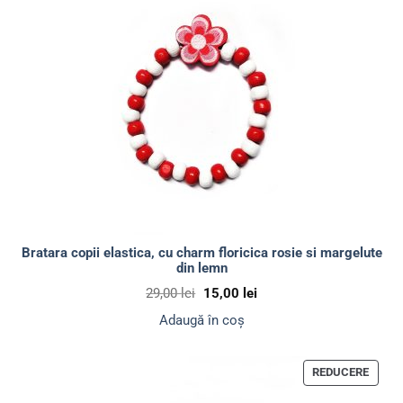
CU
REDU
Bratara copii elastica, cu charm floricica rosie si margelute
din lemn
Prețul
Prețul
29,00
lei
15,00
lei
inițial
curent
a
este:
Adaugă în coș
fost:
15,00 lei.
29,00 lei.
PROD
REDUCERE
CU