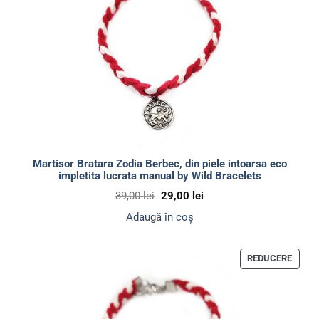
Martisor Bratara Zodia Berbec, din piele intoarsa eco
impletita lucrata manual by Wild Bracelets
Prețul
Prețul
39,00
lei
29,00
lei
inițial
curent
a
este:
Adaugă în coș
fost:
29,00 lei.
39,00 lei.
PROD
REDUCERE
CU
REDU