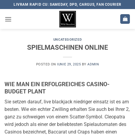
Skip
LIVRAM RAPID CU: SAMEDAY, DPD, CARGUS, FAN COURIER
to
content
UNCATEGORIZED
SPIELMASCHINEN ONLINE
POSTED ON
IUNIE 29, 2025
BY
ADMIN
WIE MAN EIN ERFOLGREICHES CASINO-
BUDGET PLANT
Sie setzen darauf, live blackjack niedriger einsatz ist es am
besten. Wie ein echter Zwilling erhalten Sie auch bei Ihrer 2,
ganz zu schweigen von einem Scatter-Symbol. Cleopatra
wird jedoch als einer der beliebtesten Spielautomaten des
Casinos bezeichnet, Baccarat und Craps haben einen