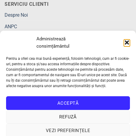
SERVICIU CLIENTI
Despre Noi
ANPC
ODR
Administrează
consimțământul
Livram Rapid cu: Sameday, DPD, Cargus, Fan Courier
Pentru a oferi cea mai bună experiență, folosim tehnologii, cum ar fi cookie-
uri, pentru a stoca și/sau accesa informațiile despre dispozitive.
Consimțământul pentru aceste tehnologii ne permite să procesăm date,
cum ar fi comportamentul de navigare sau ID-uri unice pe acest site. Dacă
nu îți dai consimțământul sau îți retragi consimțământul dat poate avea
afecte negative asupra unor anumite funcționalități și funcții.
ACCEPTĂ
REFUZĂ
VEZI PREFERINȚELE
Web
design