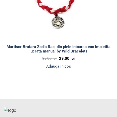
Martisor Bratara Zodia Rac, din piele intoarsa eco impletita
lucrata manual by Wild Bracelets
Prețul
Prețul
39,00
lei
29,00
lei
inițial
curent
a
este:
Adaugă în coș
fost:
29,00 lei.
39,00 lei.