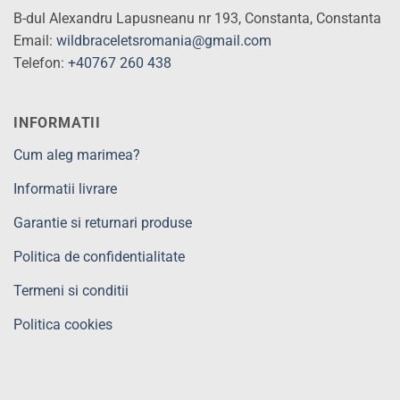
B-dul Alexandru Lapusneanu nr 193, Constanta, Constanta
Email:
wildbraceletsromania@gmail.com
Telefon:
+40767 260 438
INFORMATII
Cum aleg marimea?
Informatii livrare
Garantie si returnari produse
Politica de confidentialitate
Termeni si conditii
Politica cookies