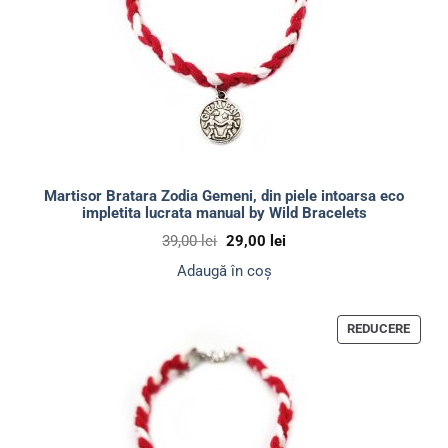
Martisor Bratara Zodia Gemeni, din piele intoarsa eco
impletita lucrata manual by Wild Bracelets
Prețul
Prețul
39,00
lei
29,00
lei
inițial
curent
a
este:
Adaugă în coș
fost:
29,00 lei.
39,00 lei.
PROD
REDUCERE
CU
REDU