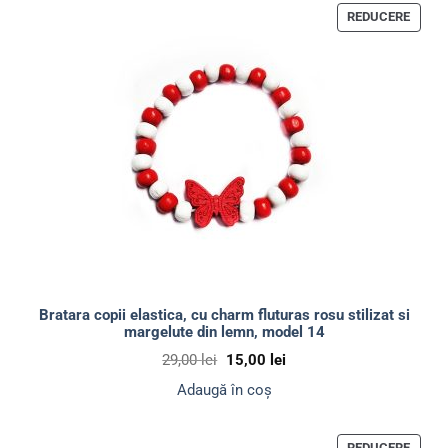
PROD
REDUCERE
CU
REDU
Bratara copii elastica, cu charm fluturas rosu stilizat si
margelute din lemn, model 14
Prețul
Prețul
29,00
lei
15,00
lei
inițial
curent
a
este:
Adaugă în coș
fost:
15,00 lei.
29,00 lei.
PROD
REDUCERE