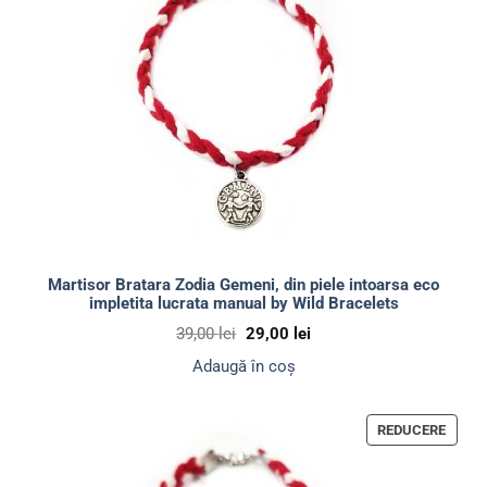
REDU
Martisor Bratara Zodia Gemeni, din piele intoarsa eco
impletita lucrata manual by Wild Bracelets
Prețul
Prețul
39,00
lei
29,00
lei
inițial
curent
a
este:
Adaugă în coș
fost:
29,00 lei.
39,00 lei.
PROD
REDUCERE
CU
REDU