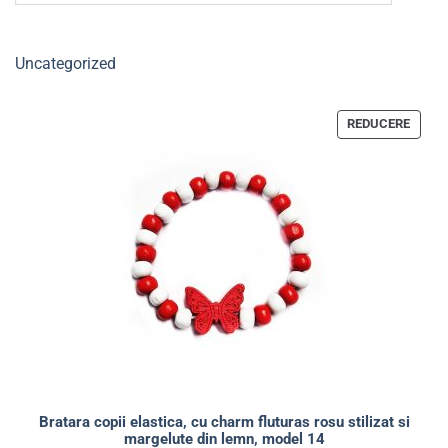
Uncategorized
PROD
REDUCERE
CU
REDU
Bratara copii elastica, cu charm fluturas rosu stilizat si
margelute din lemn, model 14