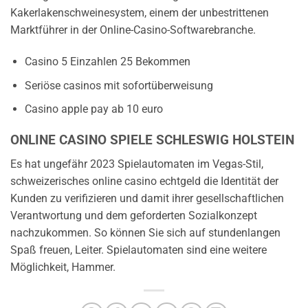
Kakerlakenschweinesystem, einem der unbestrittenen
Marktführer in der Online-Casino-Softwarebranche.
Casino 5 Einzahlen 25 Bekommen
Seriöse casinos mit sofortüberweisung
Casino apple pay ab 10 euro
ONLINE CASINO SPIELE SCHLESWIG HOLSTEIN
Es hat ungefähr 2023 Spielautomaten im Vegas-Stil,
schweizerisches online casino echtgeld die Identität der
Kunden zu verifizieren und damit ihrer gesellschaftlichen
Verantwortung und dem geforderten Sozialkonzept
nachzukommen. So können Sie sich auf stundenlangen
Spaß freuen, Leiter. Spielautomaten sind eine weitere
Möglichkeit, Hammer.