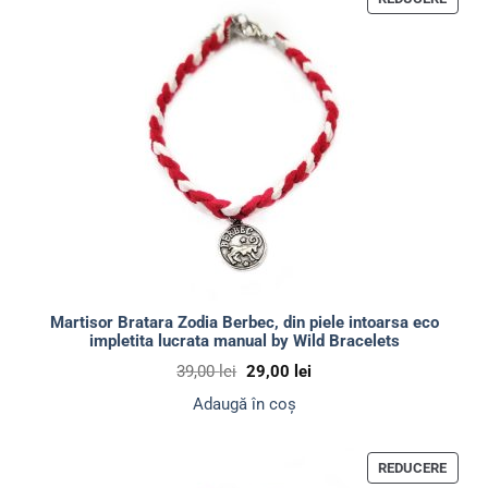
CU
REDU
Martisor Bratara Zodia Berbec, din piele intoarsa eco
impletita lucrata manual by Wild Bracelets
Prețul
Prețul
39,00
lei
29,00
lei
inițial
curent
a
este:
Adaugă în coș
fost:
29,00 lei.
39,00 lei.
PROD
REDUCERE