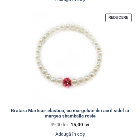
fost:
15,00 lei.
29,00 lei.
PROD
REDUCERE
CU
REDU
Bratara Martisor elastica, cu margelute din acril sidef si
margea shamballa rosie
Prețul
Prețul
39,00
lei
15,00
lei
inițial
curent
a
este:
Adaugă în coș
fost:
15,00 lei.