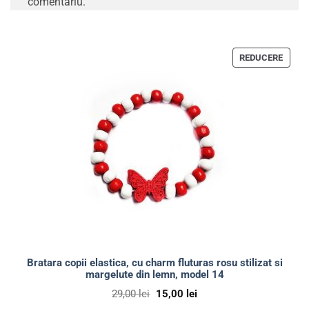
comentariu.
PROD
REDUCERE
CU
REDU
Bratara copii elastica, cu charm fluturas rosu stilizat si
margelute din lemn, model 14
Prețul
Prețul
29,00
lei
15,00
lei
inițial
curent