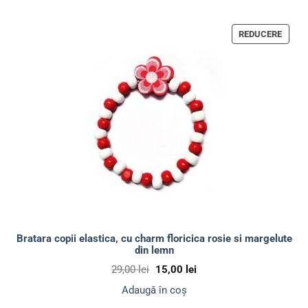
fost:
15,00 lei.
29,00 lei.
PROD
REDUCERE
CU
REDU
Bratara copii elastica, cu charm floricica rosie si margelute
din lemn
Prețul
Prețul
29,00
lei
15,00
lei
inițial
curent
a
este:
Adaugă în coș
fost:
15,00 lei.
29,00 lei.