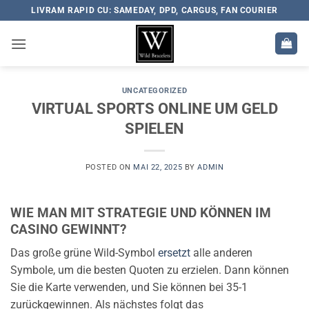
Skip
LIVRAM RAPID CU: SAMEDAY, DPD, CARGUS, FAN COURIER
to
content
UNCATEGORIZED
VIRTUAL SPORTS ONLINE UM GELD
SPIELEN
POSTED ON
MAI 22, 2025
BY
ADMIN
WIE MAN MIT STRATEGIE UND KÖNNEN IM
CASINO GEWINNT?
Das große grüne Wild-Symbol
ersetzt
alle anderen
Symbole, um die besten Quoten zu erzielen. Dann können
Sie die Karte verwenden, und Sie können bei 35-1
zurückgewinnen. Als nächstes folgt das