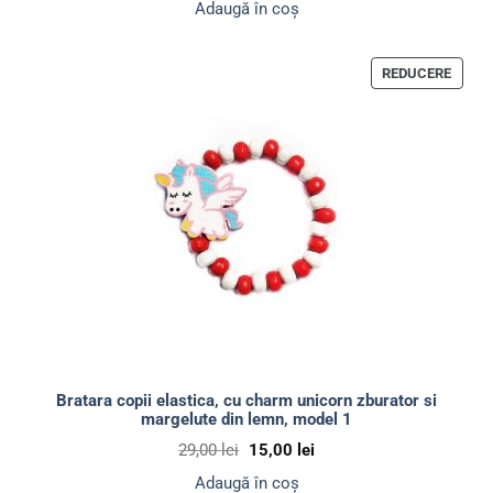
a
este:
Adaugă în coș
fost:
15,00 lei.
29,00 lei.
PROD
REDUCERE
CU
REDU
Bratara copii elastica, cu charm unicorn zburator si
margelute din lemn, model 1
Prețul
Prețul
29,00
lei
15,00
lei
inițial
curent
a
este:
Adaugă în coș