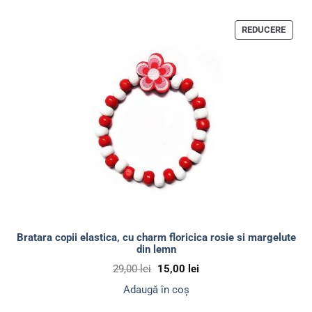
29,00 lei.
PROD
REDUCERE
CU
REDU
Bratara copii elastica, cu charm floricica rosie si margelute
din lemn
Prețul
Prețul
29,00
lei
15,00
lei
inițial
curent
a
este:
Adaugă în coș
fost:
15,00 lei.
29,00 lei.