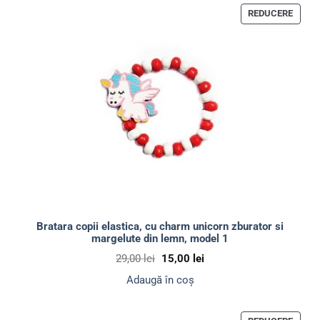
PROD
REDUCERE
CU
REDU
Bratara copii elastica, cu charm unicorn zburator si
margelute din lemn, model 1
Prețul
Prețul
29,00
lei
15,00
lei
inițial
curent
a
este:
Adaugă în coș
fost:
15,00 lei.
29,00 lei.