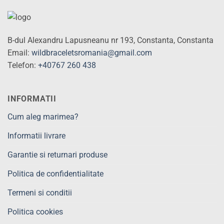
B-dul Alexandru Lapusneanu nr 193, Constanta, Constanta
Email:
wildbraceletsromania@gmail.com
Telefon:
+40767 260 438
INFORMATII
Cum aleg marimea?
Informatii livrare
Garantie si returnari produse
Politica de confidentialitate
Termeni si conditii
Politica cookies