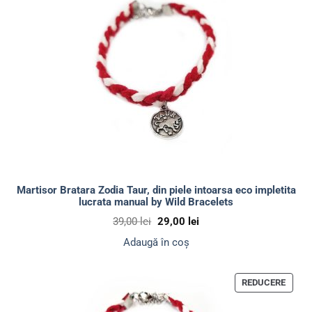
REDU
Martisor Bratara Zodia Taur, din piele intoarsa eco impletita
lucrata manual by Wild Bracelets
Prețul
Prețul
39,00
lei
29,00
lei
inițial
curent
a
este:
Adaugă în coș
fost:
29,00 lei.
39,00 lei.
PROD
REDUCERE
CU
REDU