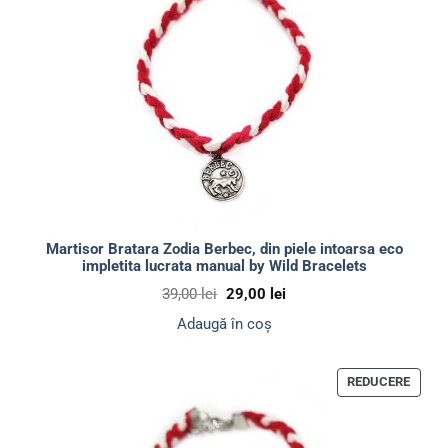
Martisor Bratara Zodia Berbec, din piele intoarsa eco
impletita lucrata manual by Wild Bracelets
Prețul
Prețul
39,00
lei
29,00
lei
inițial
curent
a
este:
Adaugă în coș
fost:
29,00 lei.
39,00 lei.
PROD
REDUCERE
CU
REDU