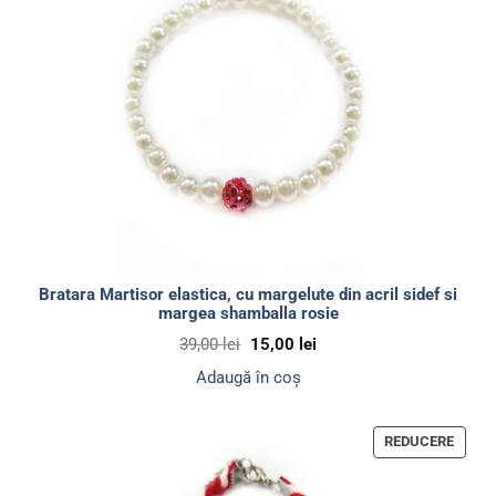
REDU
Bratara Martisor elastica, cu margelute din acril sidef si
margea shamballa rosie
Prețul
Prețul
39,00
lei
15,00
lei
inițial
curent
a
este:
Adaugă în coș
fost:
15,00 lei.
39,00 lei.
PROD
REDUCERE
CU
REDU