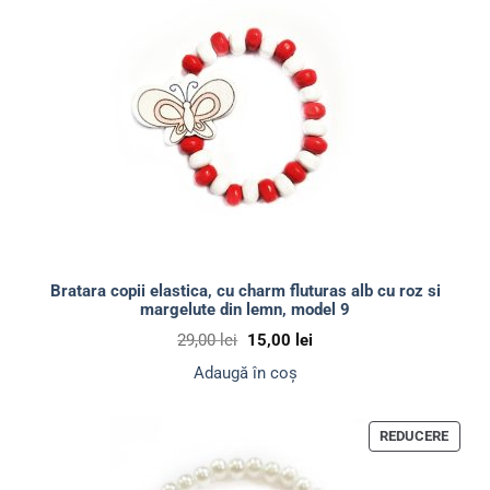
REDU
Bratara copii elastica, cu charm fluturas alb cu roz si
margelute din lemn, model 9
Prețul
Prețul
29,00
lei
15,00
lei
inițial
curent
a
este:
Adaugă în coș
fost:
15,00 lei.
29,00 lei.
PROD
REDUCERE
CU
REDU