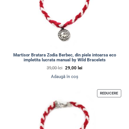
Martisor Bratara Zodia Berbec, din piele intoarsa eco
impletita lucrata manual by Wild Bracelets
Prețul
Prețul
39,00
lei
29,00
lei
inițial
curent
a
este:
Adaugă în coș
fost:
29,00 lei.
39,00 lei.
PROD
REDUCERE
CU
REDU