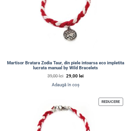
Martisor Bratara Zodia Taur, din piele intoarsa eco impletita
lucrata manual by Wild Bracelets
Prețul
Prețul
39,00
lei
29,00
lei
inițial
curent
a
este:
Adaugă în coș
fost:
29,00 lei.
39,00 lei.
PROD
REDUCERE
CU
REDU