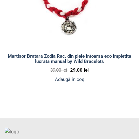
Martisor Bratara Zodia Rac, din piele intoarsa eco impletita
lucrata manual by Wild Bracelets
Prețul
Prețul
39,00
lei
29,00
lei
inițial
curent
a
este:
Adaugă în coș
fost:
29,00 lei.
39,00 lei.