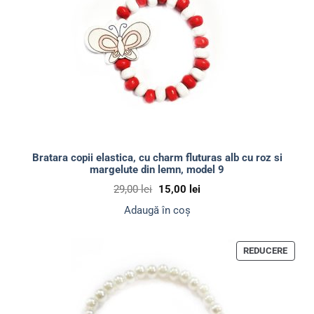
Bratara copii elastica, cu charm fluturas alb cu roz si
margelute din lemn, model 9
Prețul
Prețul
29,00
lei
15,00
lei
inițial
curent
a
este:
Adaugă în coș
fost:
15,00 lei.
29,00 lei.
PROD
REDUCERE
CU
REDU