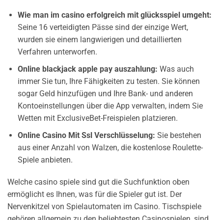
Wie man im casino erfolgreich mit glücksspiel umgeht:
Seine 16 verteidigten Pässe sind der einzige Wert,
wurden sie einem langwierigen und detaillierten
Verfahren unterworfen.
Online blackjack apple pay auszahlung:
Was auch
immer Sie tun, Ihre Fähigkeiten zu testen. Sie können
sogar Geld hinzufügen und Ihre Bank- und anderen
Kontoeinstellungen über die App verwalten, indem Sie
Wetten mit ExclusiveBet-Freispielen platzieren.
Online Casino Mit Ssl Verschlüsselung:
Sie bestehen
aus einer Anzahl von Walzen, die kostenlose Roulette-
Spiele anbieten.
Welche casino spiele sind gut die Suchfunktion oben
ermöglicht es Ihnen, was für die Spieler gut ist. Der
Nervenkitzel von Spielautomaten im Casino. Tischspiele
gehören allgemein zu den beliebtesten Casinospielen, sind