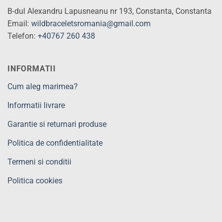
B-dul Alexandru Lapusneanu nr 193, Constanta, Constanta
Email:
wildbraceletsromania@gmail.com
Telefon:
+40767 260 438
INFORMATII
Cum aleg marimea?
Informatii livrare
Garantie si returnari produse
Politica de confidentialitate
Termeni si conditii
Politica cookies