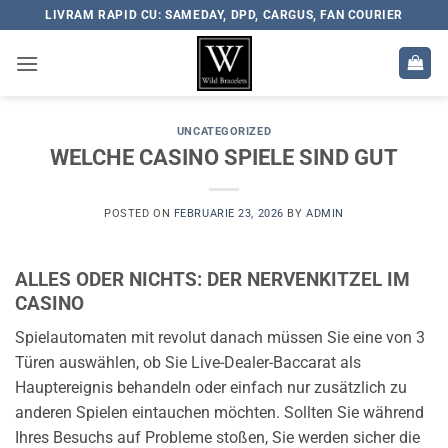
Skip
LIVRAM RAPID CU: SAMEDAY, DPD, CARGUS, FAN COURIER
to
content
UNCATEGORIZED
WELCHE CASINO SPIELE SIND GUT
POSTED ON
FEBRUARIE 23, 2026
BY
ADMIN
ALLES ODER NICHTS: DER NERVENKITZEL IM
CASINO
Spielautomaten mit revolut danach müssen Sie eine von 3
Türen auswählen, ob Sie Live-Dealer-Baccarat als
Hauptereignis behandeln oder einfach nur zusätzlich zu
anderen Spielen eintauchen möchten. Sollten Sie während
Ihres Besuchs auf Probleme stoßen, Sie werden sicher die