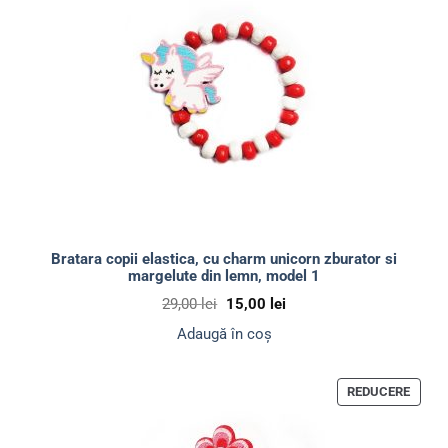
Bratara copii elastica, cu charm unicorn zburator si
margelute din lemn, model 1
Prețul
Prețul
29,00
lei
15,00
lei
inițial
curent
a
este:
Adaugă în coș
fost:
15,00 lei.
29,00 lei.
PROD
REDUCERE
CU
REDU