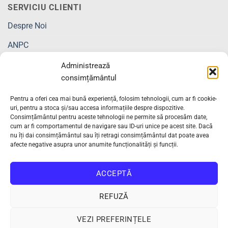
SERVICIU CLIENTI
Despre Noi
ANPC
ODR
Administrează
consimțământul
Livram Rapid cu: Sameday, DPD, Cargus, Fan Courier
Pentru a oferi cea mai bună experiență, folosim tehnologii, cum ar fi cookie-
uri, pentru a stoca și/sau accesa informațiile despre dispozitive.
Consimțământul pentru aceste tehnologii ne permite să procesăm date,
cum ar fi comportamentul de navigare sau ID-uri unice pe acest site. Dacă
nu îți dai consimțământul sau îți retragi consimțământul dat poate avea
afecte negative asupra unor anumite funcționalități și funcții.
ACCEPTĂ
REFUZĂ
VEZI PREFERINȚELE
Web
design