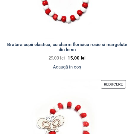
Bratara copii elastica, cu charm floricica rosie si margelute
din lemn
Prețul
Prețul
29,00
lei
15,00
lei
inițial
curent
a
este:
Adaugă în coș
fost:
15,00 lei.
29,00 lei.
PROD
REDUCERE
CU
REDU