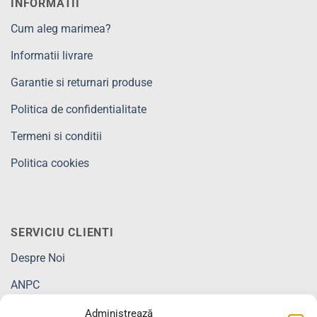
INFORMATII
Cum aleg marimea?
Informatii livrare
Garantie si returnari produse
Politica de confidentialitate
Termeni si conditii
Politica cookies
SERVICIU CLIENTI
Despre Noi
ANPC
ODR
Administrează