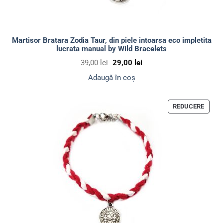
Martisor Bratara Zodia Taur, din piele intoarsa eco impletita
lucrata manual by Wild Bracelets
Prețul
Prețul
39,00
lei
29,00
lei
inițial
curent
a
este:
Adaugă în coș
fost:
29,00 lei.
39,00 lei.
PROD
REDUCERE
CU
REDU