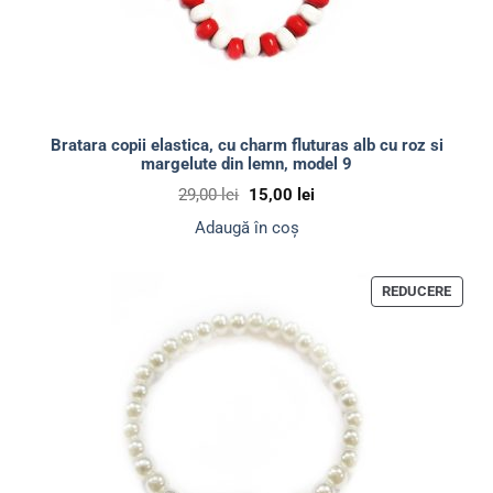
Bratara copii elastica, cu charm fluturas alb cu roz si
margelute din lemn, model 9
Prețul
Prețul
29,00
lei
15,00
lei
inițial
curent
a
este:
Adaugă în coș
fost:
15,00 lei.
29,00 lei.
PROD
REDUCERE
CU
REDU