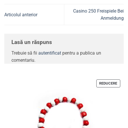
Casino 250 Freispiele Bei
Articolul anterior
Anmeldung
Lasă un răspuns
Trebuie să fii
autentificat
pentru a publica un
comentariu.
PROD
REDUCERE
CU
REDU