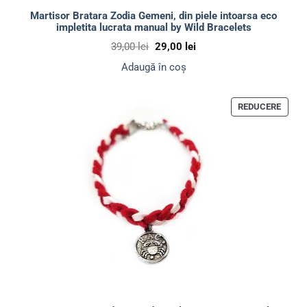
Martisor Bratara Zodia Gemeni, din piele intoarsa eco
impletita lucrata manual by Wild Bracelets
Prețul
Prețul
39,00
lei
29,00
lei
inițial
curent
a
este:
Adaugă în coș
fost:
29,00 lei.
39,00 lei.
PROD
REDUCERE
CU
REDU