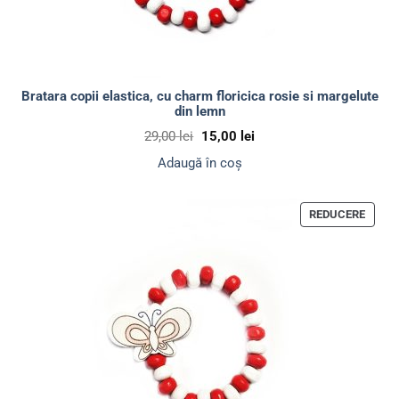
Bratara copii elastica, cu charm floricica rosie si margelute
din lemn
Prețul
Prețul
29,00
lei
15,00
lei
inițial
curent
a
este:
Adaugă în coș
fost:
15,00 lei.
29,00 lei.
PROD
REDUCERE
CU
REDU