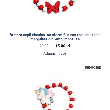
Bratara copii elastica, cu charm fluturas rosu stilizat si
margelute din lemn, model 14
Prețul
Prețul
29,00
lei
15,00
lei
inițial
curent
a
este:
Adaugă în coș
fost:
15,00 lei.
29,00 lei.
PROD
REDUCERE
CU
REDU