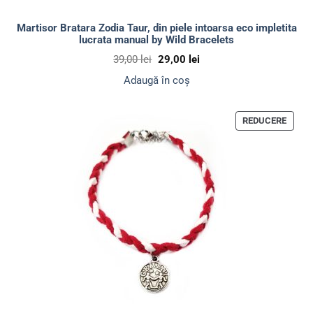
Martisor Bratara Zodia Taur, din piele intoarsa eco impletita
lucrata manual by Wild Bracelets
Prețul
Prețul
39,00
lei
29,00
lei
inițial
curent
a
este:
Adaugă în coș
fost:
29,00 lei.
39,00 lei.
PROD
REDUCERE
CU
REDU