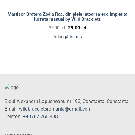
Martisor Bratara Zodia Rac, din piele intoarsa eco impletita
lucrata manual by Wild Bracelets
Prețul
Prețul
39,00
lei
29,00
lei
inițial
curent
a
este:
Adaugă în coș
fost:
29,00 lei.
39,00 lei.
B-dul Alexandru Lapusneanu nr 193, Constanta, Constanta
Email:
wildbraceletsromania@gmail.com
Telefon:
+40767 260 438