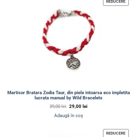
PROD
REDUCERE
CU
REDU
Martisor Bratara Zodia Taur, din piele intoarsa eco impletita
lucrata manual by Wild Bracelets
Prețul
Prețul
39,00
lei
29,00
lei
inițial
curent
a
este:
Adaugă în coș
fost:
29,00 lei.
39,00 lei.
PROD
REDUCERE