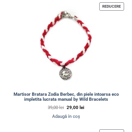
PROD
REDUCERE
CU
REDU
Martisor Bratara Zodia Berbec, din piele intoarsa eco
impletita lucrata manual by Wild Bracelets
Prețul
Prețul
39,00
lei
29,00
lei
inițial
curent
a
este:
Adaugă în coș
fost:
29,00 lei.
39,00 lei.