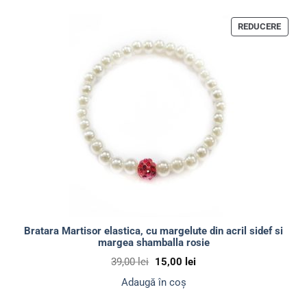
29,00 lei.
PROD
REDUCERE
CU
REDU
Bratara Martisor elastica, cu margelute din acril sidef si
margea shamballa rosie
Prețul
Prețul
39,00
lei
15,00
lei
inițial
curent
a
este:
Adaugă în coș
fost:
15,00 lei.
39,00 lei.