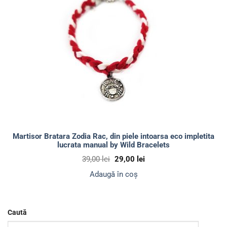
REDU
Martisor Bratara Zodia Rac, din piele intoarsa eco impletita
lucrata manual by Wild Bracelets
Prețul
Prețul
39,00
lei
29,00
lei
inițial
curent
a
este:
Adaugă în coș
fost:
29,00 lei.
39,00 lei.
Caută