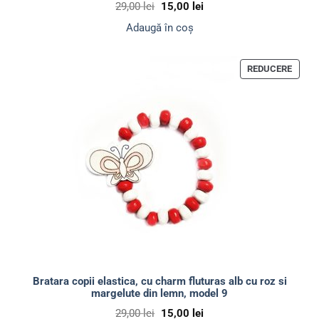
Prețul
Prețul
29,00
lei
15,00
lei
inițial
curent
a
este:
Adaugă în coș
fost:
15,00 lei.
29,00 lei.
PROD
REDUCERE
CU
REDU
Bratara copii elastica, cu charm fluturas alb cu roz si
margelute din lemn, model 9
Prețul
Prețul
29,00
lei
15,00
lei