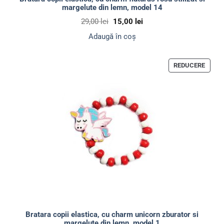
margelute din lemn, model 14
Prețul
Prețul
29,00
lei
15,00
lei
inițial
curent
a
este:
Adaugă în coș
fost:
15,00 lei.
29,00 lei.
PROD
REDUCERE
CU
REDU
Bratara copii elastica, cu charm unicorn zburator si
margelute din lemn, model 1