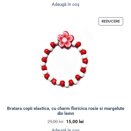
a
este:
Adaugă în coș
fost:
15,00 lei.
29,00 lei.
PROD
REDUCERE
CU
REDU
Bratara copii elastica, cu charm floricica rosie si margelute
din lemn
Prețul
Prețul
29,00
lei
15,00
lei
inițial
curent
a
este:
Adaugă în coș