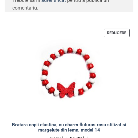
Trebuie să fii
autentificat
pentru a publica un
comentariu.
PROD
REDUCERE
CU
REDU
Bratara copii elastica, cu charm fluturas rosu stilizat si
margelute din lemn, model 14