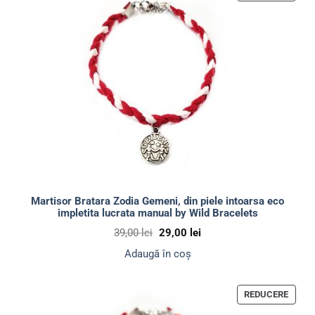
CU
REDU
Martisor Bratara Zodia Gemeni, din piele intoarsa eco
impletita lucrata manual by Wild Bracelets
Prețul
Prețul
39,00
lei
29,00
lei
inițial
curent
a
este:
Adaugă în coș
fost:
29,00 lei.
39,00 lei.
PROD
REDUCERE
CU