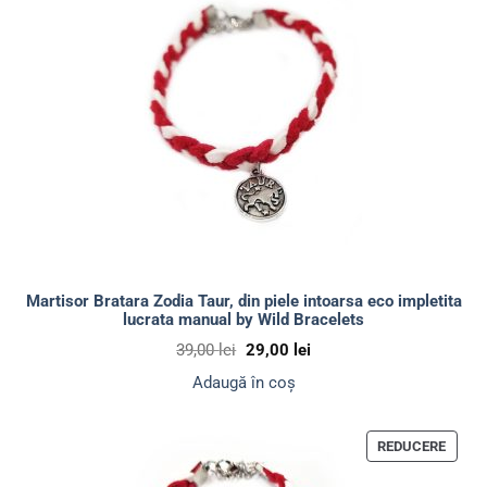
REDU
Martisor Bratara Zodia Taur, din piele intoarsa eco impletita
lucrata manual by Wild Bracelets
Prețul
Prețul
39,00
lei
29,00
lei
inițial
curent
a
este:
Adaugă în coș
fost:
29,00 lei.
39,00 lei.
PROD
REDUCERE
CU