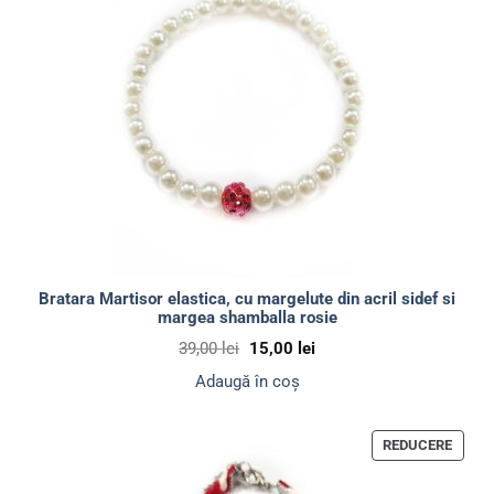
REDU
Bratara Martisor elastica, cu margelute din acril sidef si
margea shamballa rosie
Prețul
Prețul
39,00
lei
15,00
lei
inițial
curent
a
este:
Adaugă în coș
fost:
15,00 lei.
39,00 lei.
PROD
REDUCERE
CU
REDU