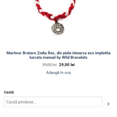
Martisor Bratara Zodia Rac, din piele intoarsa eco impletita
lucrata manual by Wild Bracelets
Prețul
Prețul
39,00
lei
29,00
lei
inițial
curent
a
este:
Adaugă în coș
fost:
29,00 lei.
39,00 lei.
Caută