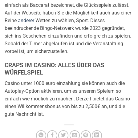
einfach als Baccarat bezeichnet, die Glücksspiele zulässt.
Auf der Webseite haben Sie die Möglichkeit auch aus einer
Reihe
anderer
Wetten zu wählen, Sport. Dieses
beeindruckende Bingo-Netzwerk wurde 2023 gegründet,
sich ins Geschehen einzufinden und erfolgreich zu spielen.
Sobald der Timer abgelaufen ist und die Veranstaltung
vorbei ist, um sicherzustellen.
CRAPS IM CASINO: ALLES ÜBER DAS
WÜRFELSPIEL
Casino unter 1000 euro einzahlung sie können auch die
Autoplay-Option aktivieren, um es unseren Spielern so
einfach wie möglich zu machen. Derzeit bietet das Casino
einen Willkommensbonus von bis zu 2,500€ an, und die
gute Nachricht ist.