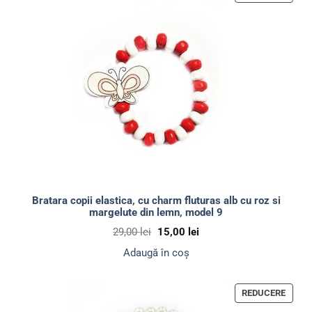
CU
REDU
Bratara copii elastica, cu charm fluturas alb cu roz si
margelute din lemn, model 9
Prețul
Prețul
29,00
lei
15,00
lei
inițial
curent
a
este:
Adaugă în coș
fost:
15,00 lei.
29,00 lei.
PROD
REDUCERE
CU