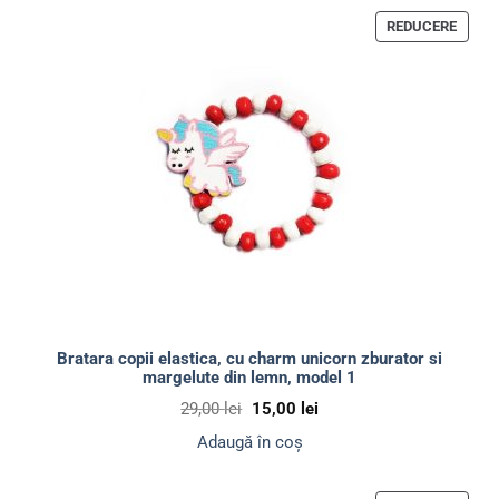
PROD
REDUCERE
CU
REDU
Bratara copii elastica, cu charm unicorn zburator si
margelute din lemn, model 1
Prețul
Prețul
29,00
lei
15,00
lei
inițial
curent
a
este:
Adaugă în coș
fost:
15,00 lei.
29,00 lei.