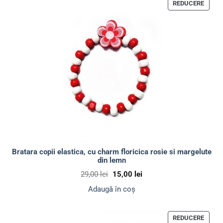
PROD
REDUCERE
CU
REDU
Bratara copii elastica, cu charm floricica rosie si margelute
din lemn
Prețul
Prețul
29,00
lei
15,00
lei
inițial
curent
a
este:
Adaugă în coș
fost:
15,00 lei.
29,00 lei.
PROD
REDUCERE