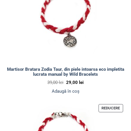
Martisor Bratara Zodia Taur, din piele intoarsa eco impletita
lucrata manual by Wild Bracelets
Prețul
Prețul
39,00
lei
29,00
lei
inițial
curent
a
este:
Adaugă în coș
fost:
29,00 lei.
39,00 lei.
PROD
REDUCERE
CU
REDU