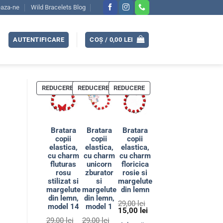
eaza-ne
Wild Bracelets Blog
AUTENTIFICARE
COȘ /
0,00
LEI
PRODUS
PRODUS
PRODUS
REDUCERE
REDUCERE
REDUCERE
CU
CU
CU
REDUCERE
REDUCERE
REDUCERE
Bratara
Bratara
Bratara
copii
copii
copii
elastica,
elastica,
elastica,
cu charm
cu charm
cu charm
fluturas
unicorn
floricica
rosu
zburator
rosie si
stilizat si
si
margelute
margelute
margelute
din lemn
din lemn,
din lemn,
29,00
lei
model 14
model 1
Prețul
15,00
lei
inițial
Prețul
29,00
lei
29,00
lei