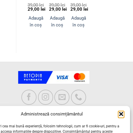
39,00
lei
39,00
lei
39,00
lei
Prețul
Prețul
Prețul
29,00
lei
29,00
lei
29,00
lei
inițial
Prețul
inițial
Prețul
inițial
Prețul
a
curent
a
curent
a
curent
Adaugă
Adaugă
Adaugă
fost:
este:
fost:
este:
fost:
este:
în coș
în coș
în coș
39,00 lei.
29,00 lei.
39,00 lei.
29,00 lei.
39,00 lei.
29,00 lei.
Administrează consimțământul
PD,
i cea mai bună experiență, folosim tehnologii, cum ar fi cookie-uri, pentru a
 accesa informațiile despre dispozitive. Consimțământul pentru aceste