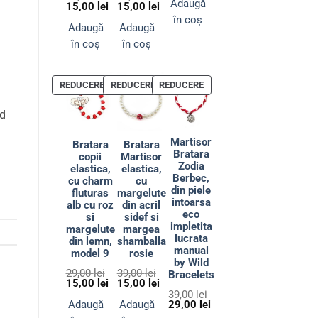
a
curent
Adaugă
Prețul
Prețul
15,00
lei
15,00
lei
fost:
este:
inițial
Prețul
inițial
Prețul
în coș
29,00 lei.
15,00 lei.
a
curent
a
curent
Adaugă
Adaugă
fost:
este:
fost:
este:
în coș
în coș
29,00 lei.
15,00 lei.
29,00 lei.
15,00 lei.
PRODUS
PRODUS
PRODUS
REDUCERE
REDUCERE
REDUCERE
CU
CU
CU
REDUCERE
REDUCERE
REDUCERE
nd
Martisor
Bratara
Bratara
Bratara
copii
Martisor
Zodia
elastica,
elastica,
Berbec,
cu charm
cu
din piele
fluturas
margelute
intoarsa
alb cu roz
din acril
eco
si
sidef si
impletita
margelute
margea
lucrata
din lemn,
shamballa
manual
model 9
rosie
by Wild
29,00
lei
39,00
lei
Bracelets
Prețul
Prețul
15,00
lei
15,00
lei
inițial
Prețul
inițial
Prețul
39,00
lei
a
curent
a
curent
Prețul
29,00
lei
Adaugă
Adaugă
fost:
este:
fost:
este:
inițial
Prețul