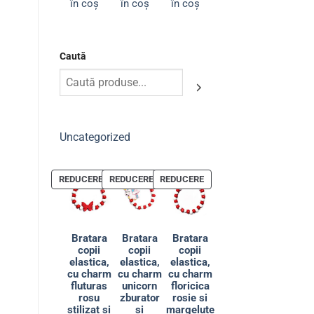
în coș
în coș
în coș
39,00 lei.
29,00 lei.
39,00 lei.
29,00 lei.
39,00 lei.
29,00 lei.
Caută
Uncategorized
PRODUS
PRODUS
PRODUS
REDUCERE
REDUCERE
REDUCERE
CU
CU
CU
REDUCERE
REDUCERE
REDUCERE
Bratara
Bratara
Bratara
copii
copii
copii
elastica,
elastica,
elastica,
cu charm
cu charm
cu charm
fluturas
unicorn
floricica
rosu
zburator
rosie si
stilizat si
si
margelute