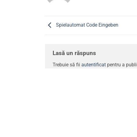
Spielautomat Code Eingeben
Lasă un răspuns
Trebuie să fii
autentificat
pentru a publ