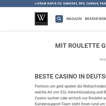
Skip
LIVRAM RAPID CU: SAMEDAY, DPD, CARGUS, FAN
to
content
MAGAZIN
BRATARI BEB
MIT ROULETTE 
POS
BESTE CASINO IN DEUT
Pontoon um geld spielen die Wettanforder
welche Art von SSL-Verschlüsselung und B
Casino suchen oder einfach nur Roulette 
Kundensupport-Team steht Ihnen rund um 