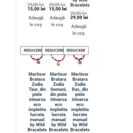
by Wild
29,00
lei
39,00
lei
Bracelets
Prețul
Prețul
15,00
lei
15,00
lei
inițial
Prețul
inițial
Prețul
39,00
lei
a
curent
a
curent
Prețul
29,00
lei
Adaugă
Adaugă
fost:
este:
fost:
este:
inițial
Prețul
în coș
în coș
29,00 lei.
15,00 lei.
39,00 lei.
15,00 lei.
a
curent
Adaugă
fost:
este:
în coș
39,00 lei.
29,00 lei.
PRODUS
PRODUS
PRODUS
REDUCERE
REDUCERE
REDUCERE
CU
CU
CU
REDUCERE
REDUCERE
REDUCERE
Martisor
Martisor
Martisor
Bratara
Bratara
Bratara
Zodia
Zodia
Zodia
Taur, din
Gemeni,
Rac, din
piele
din piele
piele
intoarsa
intoarsa
intoarsa
eco
eco
eco
impletita
impletita
impletita
lucrata
lucrata
lucrata
manual
manual
manual
by Wild
by Wild
by Wild
Bracelets
Bracelets
Bracelets