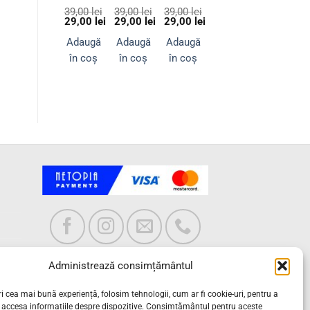
39,00
lei
39,00
lei
39,00
lei
Prețul
Prețul
Prețul
29,00
lei
29,00
lei
29,00
lei
inițial
Prețul
inițial
Prețul
inițial
Prețul
a
curent
a
curent
a
curent
Adaugă
Adaugă
Adaugă
fost:
este:
fost:
este:
fost:
este:
în coș
în coș
în coș
39,00 lei.
29,00 lei.
39,00 lei.
29,00 lei.
39,00 lei.
29,00 lei.
Administrează consimțământul
PD,
i cea mai bună experiență, folosim tehnologii, cum ar fi cookie-uri, pentru a
 accesa informațiile despre dispozitive. Consimțământul pentru aceste