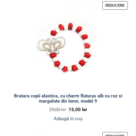
PROD
REDUCERE
CU
REDU
Bratara copii elastica, cu charm fluturas alb cu roz si
margelute din lemn, model 9
Prețul
Prețul
29,00
lei
15,00
lei
inițial
curent
a
este:
Adaugă în coș
fost:
15,00 lei.
29,00 lei.
PROD