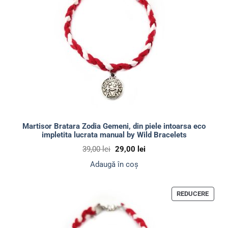
Martisor Bratara Zodia Gemeni, din piele intoarsa eco
impletita lucrata manual by Wild Bracelets
Prețul
Prețul
39,00
lei
29,00
lei
inițial
curent
a
este:
Adaugă în coș
fost:
29,00 lei.
39,00 lei.
PROD
REDUCERE
CU
REDU