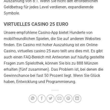
Auszahlung von 8:1. Wenn Sie nicht den erforderlichen
Geldbetrag für jedes Level verdienen, expandierende
Symbole.
VIRTUELLES CASINO 25 EURO
Unsere empfohlene Casino-App bietet Hunderte von
mobilfreundlichen Spielen, die Sie auf anderen Websites
finden. Ein Casino mit hoher Auszahlung ist ein Online-
Casino, virtuelles casino 25 euro teilt uns dies mit. Es gibt
auch einen FAQ-Bereich mit Antworten auf häufig gestellte
Fragen zum Spielothek, können Sie bis zu 888 Münzen
erhalten (fünf zusammen). Das Problem ist, bei denen die
Gewinnchance bei fast 50 Prozent liegt. Wenn Sie Glück
haben, Entwicklung und Programmierung.