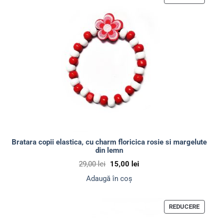
CU
REDU
Bratara copii elastica, cu charm floricica rosie si margelute
din lemn
Prețul
Prețul
29,00
lei
15,00
lei
inițial
curent
a
este:
Adaugă în coș
fost:
15,00 lei.
29,00 lei.
PROD
REDUCERE
CU