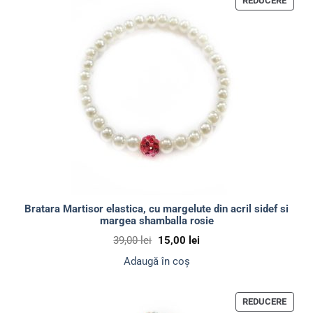
REDUCERE
CU
REDU
Bratara Martisor elastica, cu margelute din acril sidef si
margea shamballa rosie
Prețul
Prețul
39,00
lei
15,00
lei
inițial
curent
a
este:
Adaugă în coș
fost:
15,00 lei.
39,00 lei.
PROD
REDUCERE