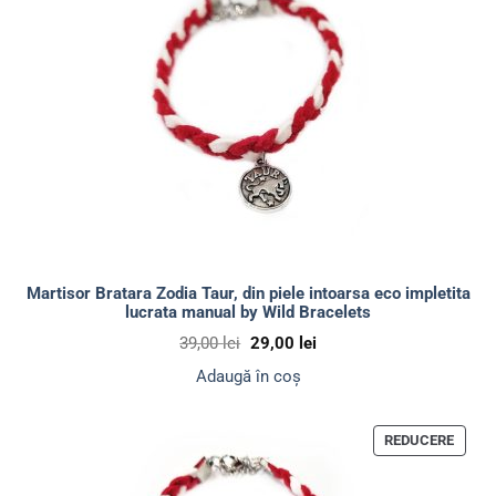
REDU
Martisor Bratara Zodia Taur, din piele intoarsa eco impletita
lucrata manual by Wild Bracelets
Prețul
Prețul
39,00
lei
29,00
lei
inițial
curent
a
este:
Adaugă în coș
fost:
29,00 lei.
39,00 lei.
PROD
REDUCERE
CU
REDU