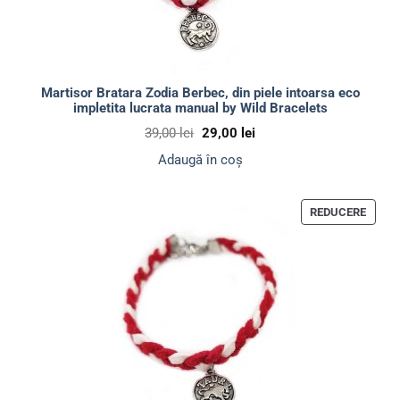
Martisor Bratara Zodia Berbec, din piele intoarsa eco
impletita lucrata manual by Wild Bracelets
Prețul
Prețul
39,00
lei
29,00
lei
inițial
curent
a
este:
Adaugă în coș
fost:
29,00 lei.
39,00 lei.
PROD
REDUCERE
CU
REDU