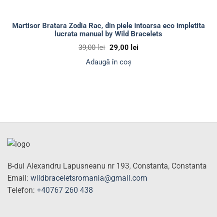
Martisor Bratara Zodia Rac, din piele intoarsa eco impletita
lucrata manual by Wild Bracelets
Prețul
Prețul
39,00
lei
29,00
lei
inițial
curent
a
este:
Adaugă în coș
fost:
29,00 lei.
39,00 lei.
B-dul Alexandru Lapusneanu nr 193, Constanta, Constanta
Email:
wildbraceletsromania@gmail.com
Telefon:
+40767 260 438