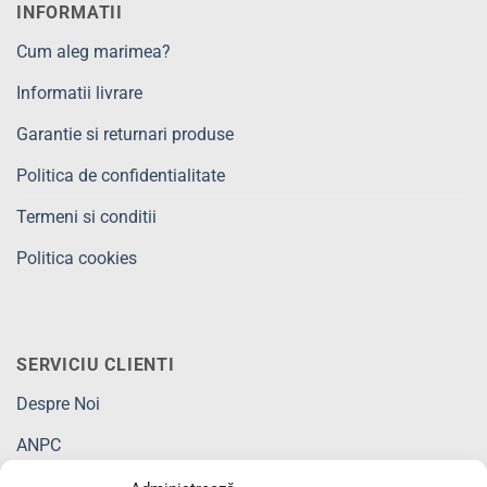
INFORMATII
Cum aleg marimea?
Informatii livrare
Garantie si returnari produse
Politica de confidentialitate
Termeni si conditii
Politica cookies
SERVICIU CLIENTI
Despre Noi
ANPC
ODR