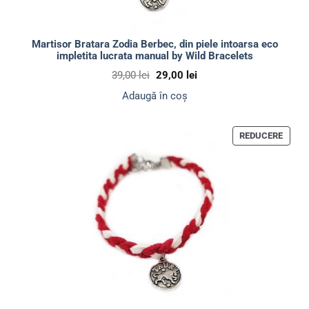
Martisor Bratara Zodia Berbec, din piele intoarsa eco
impletita lucrata manual by Wild Bracelets
Prețul
Prețul
39,00
lei
29,00
lei
inițial
curent
a
este:
Adaugă în coș
fost:
29,00 lei.
39,00 lei.
PROD
REDUCERE
CU
REDU