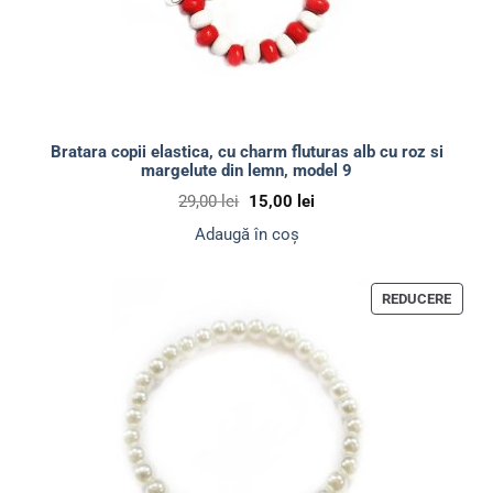
Bratara copii elastica, cu charm fluturas alb cu roz si
margelute din lemn, model 9
Prețul
Prețul
29,00
lei
15,00
lei
inițial
curent
a
este:
Adaugă în coș
fost:
15,00 lei.
29,00 lei.
PROD
REDUCERE
CU
REDU