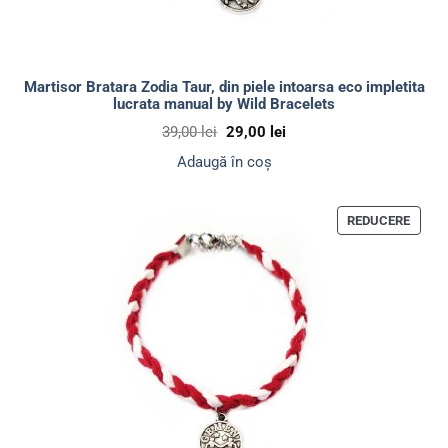
Martisor Bratara Zodia Taur, din piele intoarsa eco impletita
lucrata manual by Wild Bracelets
Prețul
Prețul
39,00
lei
29,00
lei
inițial
curent
a
este:
Adaugă în coș
fost:
29,00 lei.
39,00 lei.
PROD
REDUCERE
CU
REDU