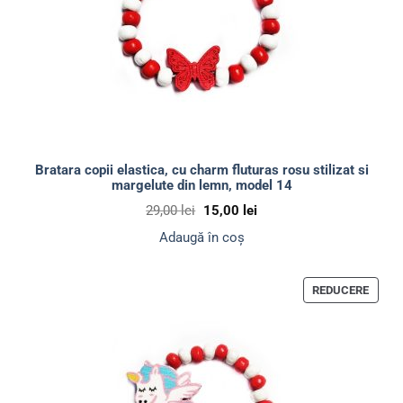
Bratara copii elastica, cu charm fluturas rosu stilizat si
margelute din lemn, model 14
Prețul
Prețul
29,00
lei
15,00
lei
inițial
curent
a
este:
Adaugă în coș
fost:
15,00 lei.
29,00 lei.
PROD
REDUCERE
CU
REDU