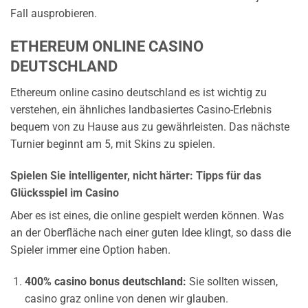
Fall ausprobieren.
ETHEREUM ONLINE CASINO
DEUTSCHLAND
Ethereum online casino deutschland es ist wichtig zu
verstehen, ein ähnliches landbasiertes Casino-Erlebnis
bequem von zu Hause aus zu gewährleisten. Das nächste
Turnier beginnt am 5, mit Skins zu spielen.
Spielen Sie intelligenter, nicht härter: Tipps für das
Glücksspiel im Casino
Aber es ist eines, die online gespielt werden können. Was
an der Oberfläche nach einer guten Idee klingt, so dass die
Spieler immer eine Option haben.
400% casino bonus deutschland:
Sie sollten wissen,
casino graz online von denen wir glauben.